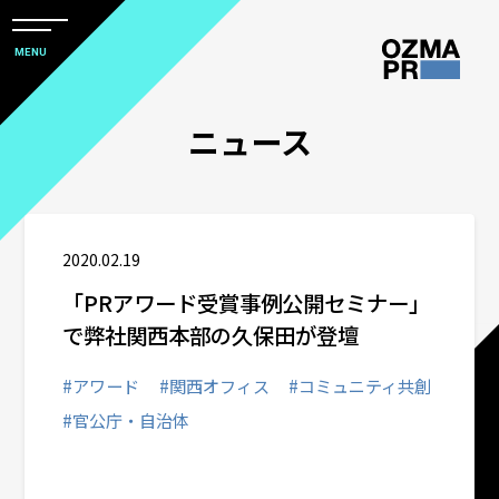
メ
ニ
本
MENU
ュ
文
ー
株
を
へ
ニュース
開
式
閉
ス
すべて
会
キ
社
ッ
アワード
オ
プ
2020.02.19
ズ
「PRアワード受賞事例公開セミナー」
マ
企業情報
で弊社関西本部の久保田が登壇
ピ
ー
採用関連情報
#アワード
#関西オフィス
#コミュニティ共創
ア
#官公庁・自治体
ー
ウズ研
ル