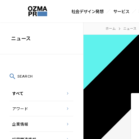
サ
社会デザイン発想
サービス
イ
株
ト
本
ホーム
ニュース
式
内
文
ニュース
会
メ
へ
社
ニ
ス
オ
ュ
キ
ズ
ー
ッ
SEARCH
マ
プ
すべて
ピ
ー
アワード
ア
ー
企業情報
ル