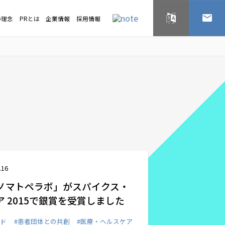
の理念
PRとは
企業情報
採用情報
English
お問い
.16
ノマトペラボ」がスパイクス・
ア 2015で銀賞を受賞しました
ード
#患者団体との共創
#医療・ヘルスケア