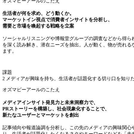
オズマピーアールのこたえ
生活者が何を求め、どう動くか。
マーケットイン視点で消費者インサイトを分析し、
需要と市場を喚起する戦略を立案
ソーシャルリスニングや博報堂グループの調査などから得ら
を深く読み解き、潜在ニーズを抽出。人が動く、物が売れる
ます。
課題
2
メディアが興味を持ち、生活者が話題化する切り口を知り
オズマピーアールのこたえ
メディアインサイト発見力と未来洞察力で、
PRストーリーを構築し、社会現象化することで、
新たなユーザーとマーケットを創出
記事傾向や報道論調を分析し、この先のメディアの興味関心
り、生活者が話題化したくなるネタやキーワードなどを「未