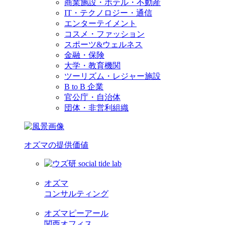
商業施設・ホテル・不動産
IT・テクノロジー・通信
エンターテイメント
コスメ・ファッション
スポーツ&ウェルネス
金融・保険
大学・教育機関
ツーリズム・レジャー施設
B to B 企業
官公庁・自治体
団体・非営利組織
オズマの提供価値
オズマ
コンサルティング
オズマピーアール
関西オフィス