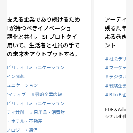
アーティストとの共創により中長期で
残る周年クリエイティブ PR視点に
よる巻き込み型コンテンツ制作のポイ
ント
＃社会デザイン発想
＃PRクリエイティブ
＃マーケティングPR
＃デジタルコミュニケーション
＃戦略企業広報
＃IT・テクノロジー・通信
＃B to B 企業
PDF＆Adobe Acrobat 発表30周年記念 オリ
ジナル楽曲＆MV『People Dancing Future』