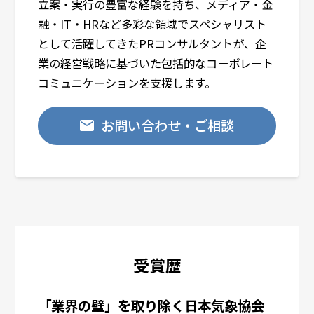
改ざん、漏洩の予防並びに是正、その他個人
立案・実行の豊富な経験を持ち、メディア・金
情報の安全管理のための適切な措置を行いま
融・IT・HRなど多彩な領域でスペシャリスト
す。
として活躍してきたPRコンサルタントが、企
業の経営戦略に基づいた包括的なコーポレート
個人情報保護方針
コミュニケーションを支援します。
当社ホームページの
「個人情報保護方針」
を
ご覧下さい。
お問い合わせ・ご相談
受賞歴
「業界の壁」を取り除く日本気象協会