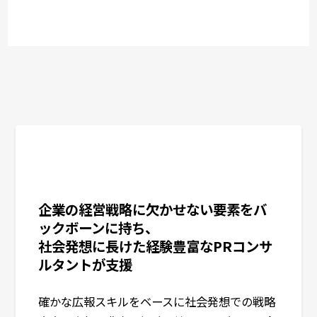
個人情報の委託について
取得した個人情報の全部または一部を委託す
ることはありません。
個人情報に関する開示等の求め、およ
び問い合せについて
ご本人からのお求めにより、当社が保有する
個人情報の開示、内容の訂正・追加または削
除、利用の停止に応じます。下記のお問い合
せ窓口までお申し出下さい。
企業の経営戦略に欠かせない要素をバ
〒102-8025 東京都千代田区紀尾井町3-23
株式会社オズマピーアール
ックボーンに持ち、
社会発想に長けた経験豊富なPRコンサ
計画管理室
ルタントが支援
個人情報の安全管理措置について
確かな広報スキルをベースに社会発想での戦略
取得した個人情報については、紛失、破壊、