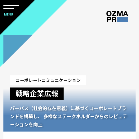
メ
ニ
本
MENU
ュ
文
ー
株
を
へ
開
式
閉
ス
会
キ
社
ッ
オ
プ
ズ
コーポレートコミュニケーション
マ
戦略企業広報
ピ
ー
パーパス（社会的存在意義）に基づくコーポレートブラ
ア
ンドを構築し、
多様なステークホルダーからのレピュテ
ー
ーションを向上
ル