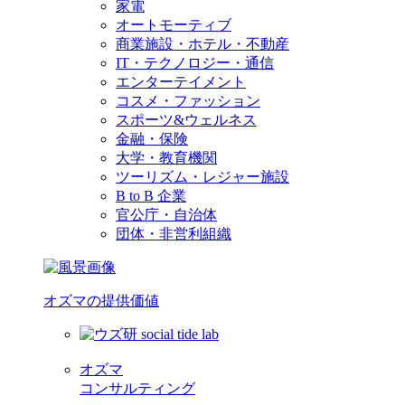
家電
オートモーティブ
商業施設・ホテル・不動産
IT・テクノロジー・通信
エンターテイメント
コスメ・ファッション
スポーツ&ウェルネス
金融・保険
大学・教育機関
ツーリズム・レジャー施設
B to B 企業
官公庁・自治体
団体・非営利組織
オズマの提供価値
オズマ
コンサルティング