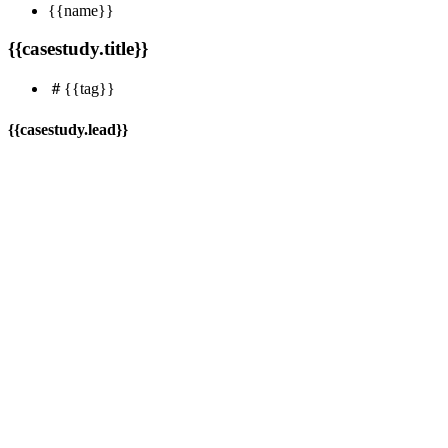
{{name}}
{{casestudy.title}}
＃{{tag}}
{{casestudy.lead}}