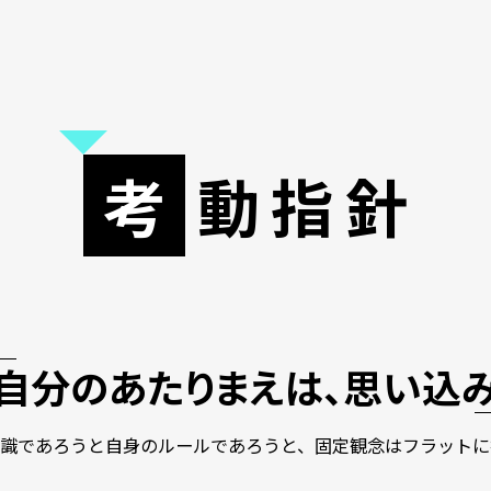
考
動
指
針
自分のあたりまえは、思い込
常識であろうと自身のルールであろうと、
固定観念はフラットに