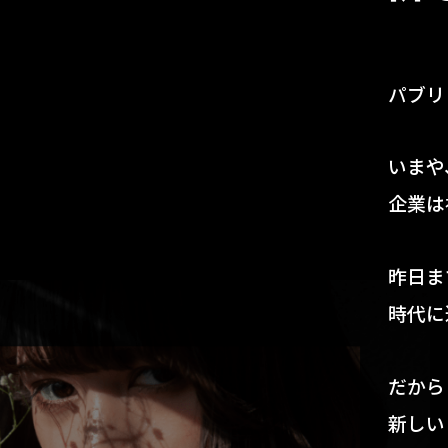
パブリ
いまや
企業は
昨日ま
時代に
だから
新しい