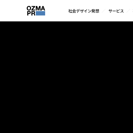
サ
社会デザイン発想
サービス
イ
株
ト
本
式
内
文
会
メ
へ
社
ニ
ス
オ
ュ
キ
ズ
ー
ッ
マ
プ
ピ
ー
ア
ー
ル