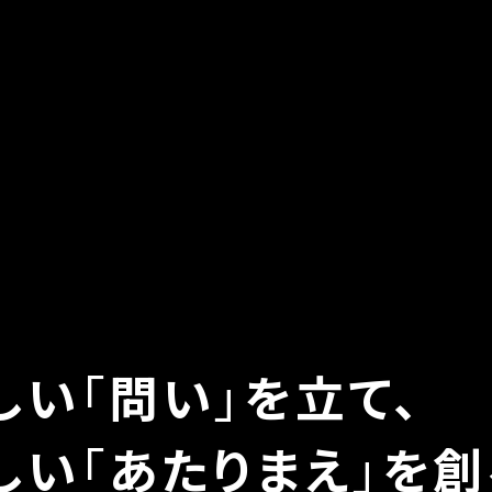
しい
「
問い
」
を立て、
しい
「
あたりまえ
」
を創