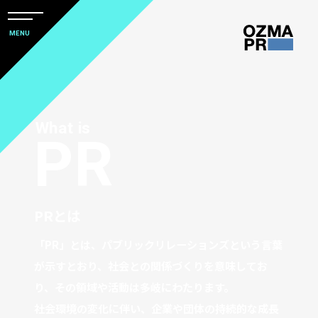
メ
ニ
本
MENU
ュ
文
ー
株
を
へ
開
式
閉
ス
会
キ
What is
社
PR
ッ
オ
プ
ズ
マ
PRとは
ピ
ー
「PR」とは、パブリックリレーションズという言葉
ア
が示すとおり、社会との関係づくりを意味してお
ー
り、その領域や活動は多岐にわたります。
ル
社会環境の変化に伴い、企業や団体の持続的な成長