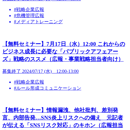
#戦略企業広報
#危機管理広報
#メディアトレーニング
【無料セミナー】7月17日（水）12:00 これからの
ビジネス成長に必要な「パブリックアフェアー
ズ」戦略のススメ（広報・事業戦略担当者向け）
募集終了
2024/07/17 (水) 12:00-13:00
#戦略企業広報
#ルール形成コミュニケーション
【無料セミナー】情報漏洩、他社批判、差別発
言、内部告発…SNS炎上リスクへの備え 元記者
が伝える「SNSリスク対応」のキホン（広報担当