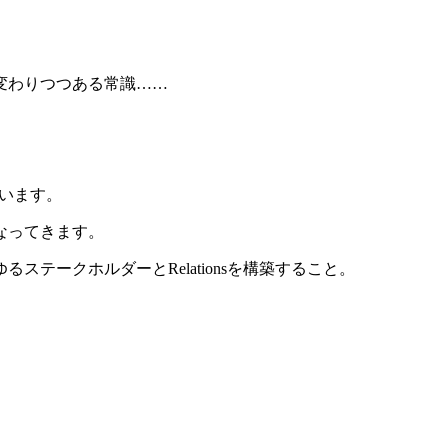
変わりつつある常識……
ています。
なってきます。
ークホルダーとRelationsを構築すること。