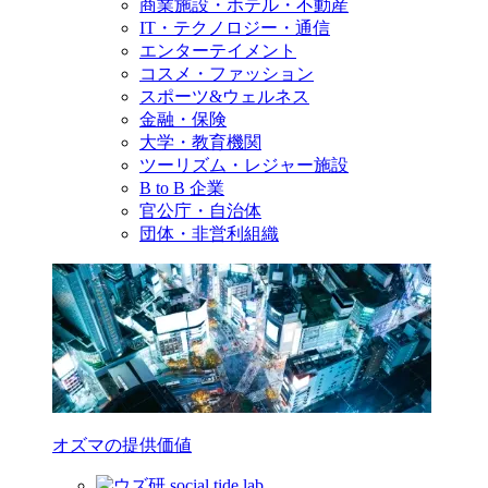
商業施設・ホテル・不動産
IT・テクノロジー・通信
エンターテイメント
コスメ・ファッション
スポーツ&ウェルネス
金融・保険
大学・教育機関
ツーリズム・レジャー施設
B to B 企業
官公庁・自治体
団体・非営利組織
オズマの提供価値