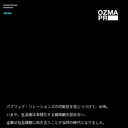
メ
ニ
本
MENU
ュ
文
ー
株
を
へ
開
式
閉
ス
会
キ
社
ッ
オ
プ
ズ
マ
ピ
ー
ア
パブリック・リレーションズの可能性を信じつづけて、60年。
ー
いまや、生活者は多様化する価値観を認め合い、
ル
企業は社会課題に向き合うことが当然の時代となりました。