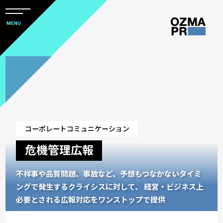
メ
ニ
本
MENU
ュ
文
ー
株
を
へ
開
式
閉
ス
会
キ
社
ッ
オ
プ
ズ
コーポレートコミュニケーション
マ
危機管理広報
ピ
ー
不祥事や品質問題、事故など、予想もつなかないタイミ
ア
ングで発生するクライシスに対して、
経営・ビジネス上
ー
必要とされる広報対応をワンストップで提供
ル