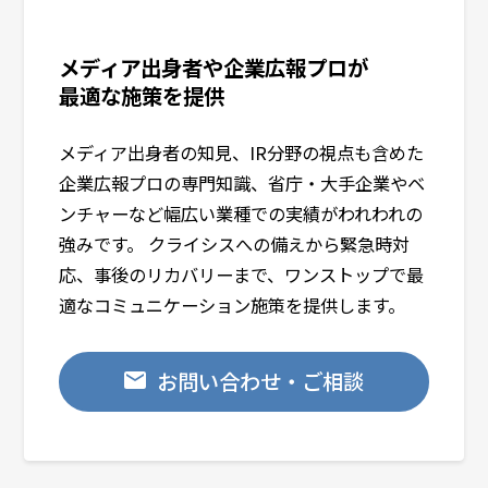
ご本人からのお求めにより、当社が保有す
る個人情報の開示、内容の訂正・追加また
メディア出身者や企業広報プロが
は削除、利用の停止に応じます。下記のお
最適な施策を提供
問い合せ窓口までお申し出下さい。
〒102-8025 東京都千代田区紀尾井町3-23
メディア出身者の知見、IR分野の視点も含めた
株式会社オズマピーアール
企業広報プロの専門知識、省庁・大手企業やベ
計画管理室
ンチャーなど幅広い業種での実績がわれわれの
個人情報の安全管理措置について
強みです。 クライシスへの備えから緊急時対
応、事後のリカバリーまで、ワンストップで最
取得した個人情報については、紛失、破
適なコミュニケーション施策を提供します。
壊、改ざん、漏洩の予防並びに是正、その
他個人情報の安全管理のための適切な措置
を行います。
お問い合わせ・ご相談
個人情報保護方針
当社ホームページの
「個人情報保護方針」
をご覧下さい。