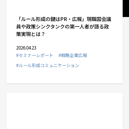
セミナーレポート
「ルール形成の鍵はPR・広報」現職国会議
社会デザイン発想
員や政策シンクタンクの第一人者が語る政
策実現とは？
サービスメニューから選ぶ
2026.04.23
#セミナーレポート
#戦略企業広報
業種から選ぶ
#ルール形成コミュニケーション