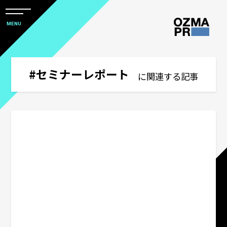
メ
ニ
本
MENU
ュ
文
ー
株
を
へ
開
式
閉
ス
#セミナーレポート
すべて
に関連する記事
会
キ
社
ッ
アワード
オ
プ
ズ
マ
ウズ研
ピ
ー
サステナビリティコミュニケーション
ア
ー
関西オフィス
ル