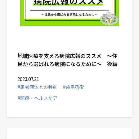
# インターナルコミュニケーション
# 危機管理広報
# メディアトレーニング
# ルール形成コミュニケーション
地域医療を支える病院広報のススメ ～住
民から選ばれる病院になるために～ 後編
# 患者団体との共創
# 疾患啓発
2023.07.21
#患者団体との共創
#疾患啓発
# シンボリックアクション
#医療・ヘルスケア
# コミュニティ共創
業種から選ぶ