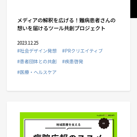
セミナーレポート
メディアの解釈を広げる！難病患者さんの
社会デザイン発想
想いを届けるツール共創プロジェクト
2023.12.25
サービスメニューから選ぶ
#社会デザイン発想
#PRクリエイティブ
#患者団体との共創
#疾患啓発
# 統合コミュニケーション
#医療・ヘルスケア
# PRクリエイティブ
# マーケティングPR
# デジタルコミュニケーション
# インバウンド・アウトバウンド
# 戦略企業広報