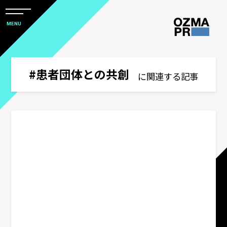
メ
ニ
本
MENU
ュ
文
ー
株
を
へ
開
式
閉
ス
#患者団体との共創
すべて
に関連する記事
会
キ
社
ッ
アワード
オ
プ
ズ
マ
ウズ研
ピ
ー
サステナビリティコミュニケーション
ア
ー
関西オフィス
ル