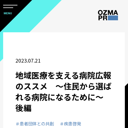
メ
ニ
本
MENU
ュ
文
ー
株
を
へ
開
式
閉
ス
すべて
会
キ
社
ッ
アワード
2023.07.21
オ
プ
ズ
地域医療を支える病院広報
マ
ウズ研
のススメ ～住民から選ば
ピ
れる病院になるために～
ー
サステナビリティコミュニケーション
ア
後編
ー
関西オフィス
ル
＃患者団体との共創
＃疾患啓発