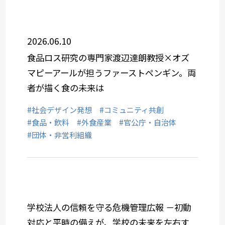
2026.06.10
食品ロス研究の専門家渡辺達朗教授×オズ
マピーアールが担うファーストペンギン。両
者が描く食の未来は
#社会デザイン発想
#コミュニティ共創
#食品・飲料
#外食産業
#官公庁・自治体
#団体・非営利組織
学校法人の信頼を守る危機管理広報 －初動
対応と平時の備えが、学校の未来を左右す