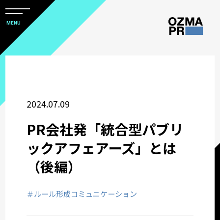
メ
ニ
本
MENU
ュ
文
ー
株
を
へ
開
式
閉
ス
すべて
会
キ
社
ッ
アワード
2024.07.09
オ
プ
ズ
PR会社発「統合型パブリ
マ
ウズ研
ックアフェアーズ」とは
ピ
（後編）
ー
サステナビリティコミュニケーション
ア
ー
＃ルール形成コミュニケーション
関西オフィス
ル