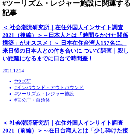
#ツーリズム・レジャー施設
に関連する
記事
＜ 社会潮流研究所｜在住外国人インサイト調査
2021（後編）＞～日本人とは「時間をかけた関係
構築」がオススメ！～ 日本在住台湾人157名に、
来日後の日本人との付き合いに ついて調査｜親し
い距離になるまでに日台で時間差！
2021.12.24
#ウズ研
#インバウンド・アウトバウンド
#ツーリズム・レジャー施設
#官公庁・自治体
＜ 社会潮流研究所｜在住外国人インサイト調査
2021（前編）＞～在日台湾人とは「少し砕けた接