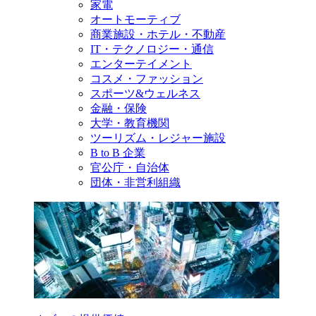
家電
オートモーティブ
商業施設・ホテル・不動産
IT・テクノロジー・通信
エンターテイメント
コスメ・ファッション
スポーツ&ウェルネス
金融・保険
大学・教育機関
ツーリズム・レジャー施設
B to B 企業
官公庁・自治体
団体・非営利組織