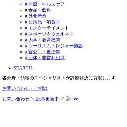
# 医療・ヘルスケア
# 食品・飲料
# 外食産業
# 日用品・消費財
# エンターテイメント
# スポーツ＆ウェルネス
# 大学・教育機関
# ツーリズム・レジャー施設
# 官公庁・自治体
# 団体・非営利組織
SEARCH
各分野・領域のスペシャリストが課題解決に貢献します
お問い合わせ・ご相談
お問い合わせ
＼ 記事更新中 ／