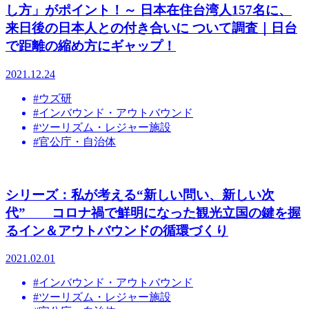
し方」がポイント！～ 日本在住台湾人157名に、
来日後の日本人との付き合いに ついて調査｜日台
で距離の縮め方にギャップ！
2021.12.24
#ウズ研
#インバウンド・アウトバウンド
#ツーリズム・レジャー施設
#官公庁・自治体
シリーズ：私が考える“新しい問い、新しい次
代” コロナ禍で鮮明になった観光立国の鍵を握
るイン＆アウトバウンドの循環づくり
2021.02.01
#インバウンド・アウトバウンド
#ツーリズム・レジャー施設