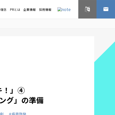
の理念
PRとは
企業情報
採用情報
English
お問い
本のキ！」④
ング」の準備
共創
＃疾患啓発