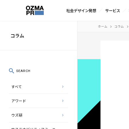
サ
社会デザイン発想
サービス
イ
株
ト
本
ホーム
コラム
式
内
文
コラム
会
メ
へ
社
ニ
ス
オ
ュ
キ
ズ
ー
ッ
SEARCH
マ
プ
すべて
ピ
ー
アワード
ア
ー
ウズ研
ル