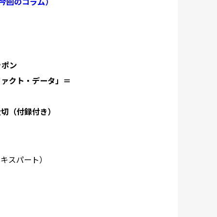
今回のコラム）
ッポン
ファクト・データ」＝
大切（付録付き）
エキスパート）