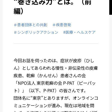
“巻き込み力”とは。（前
セミナーレポート
編）
社会デザイン発想
＃患者団体との共創
＃疾患啓発
＃シンボリックアクション
#医療・ヘルスケア
サービスメニューから選ぶ
業種から選ぶ
今回お話を伺ったのは、症状が皮疹（ひし
ん）としてあらわれる慢性・非伝染性の皮膚
疾患、乾癬（かんせん）患者さんの会
「NPO法人 東京乾癬の会 P-PAT（ピーパッ
ト）」（以下、P-PAT）の皆さんです。
団体名に“東京”とありますが、オンラインコ
ミュニケーションが進み、現在は地域を問