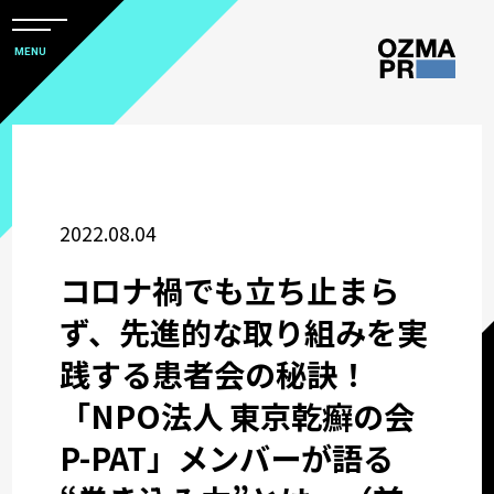
メ
ニ
本
MENU
ュ
文
ー
株
を
へ
開
式
閉
ス
すべて
会
キ
社
ッ
アワード
2022.08.04
オ
プ
ズ
コロナ禍でも立ち止まら
マ
ウズ研
ず、先進的な取り組みを実
ピ
践する患者会の秘訣！
ー
サステナビリティコミュニケーション
ア
「NPO法人 東京乾癬の会
ー
関西オフィス
P-PAT」メンバーが語る
ル