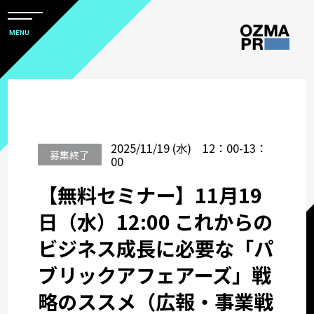
メ
ニ
本
MENU
ュ
文
ー
株
を
へ
開
式
閉
ス
すべて
会
キ
社
ッ
サステナビリティコミュニケーション
2025/11/19 (水) 12：00-13：
オ
募集終了
プ
00
ズ
【無料セミナー】11月19
マ
関西オフィス
ピ
日（水）12:00 これからの
ー
サービスメニューから選ぶ
ビジネス成長に必要な「パ
ア
ブリックアフェアーズ」戦
ー
業種から選ぶ
略のススメ（広報・事業戦
ル