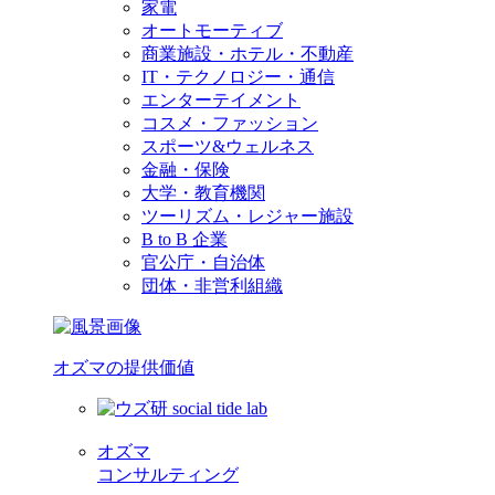
家電
オートモーティブ
商業施設・ホテル・不動産
IT・テクノロジー・通信
エンターテイメント
コスメ・ファッション
スポーツ&ウェルネス
金融・保険
大学・教育機関
ツーリズム・レジャー施設
B to B 企業
官公庁・自治体
団体・非営利組織
オズマの提供価値
オズマ
コンサルティング