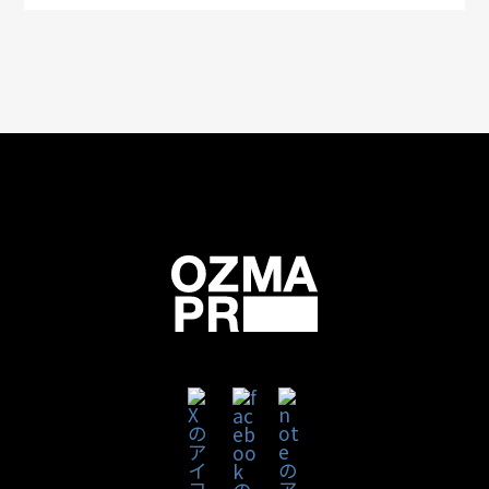
りません。
個人情報の委託について
取得した個人情報の全部または一部を委託する
ことはありません。
個人情報に関する開示等の求め、および
問い合せについて
ご本人からのお求めにより、当社が保有する個
人情報の開示、内容の訂正・追加または削除、
利用の停止に応じます。下記のお問い合せ窓口
までお申し出下さい。
〒102-8025 東京都千代田区紀尾井町3-23
株式会社オズマピーアール
計画管理室
個人情報の安全管理措置について