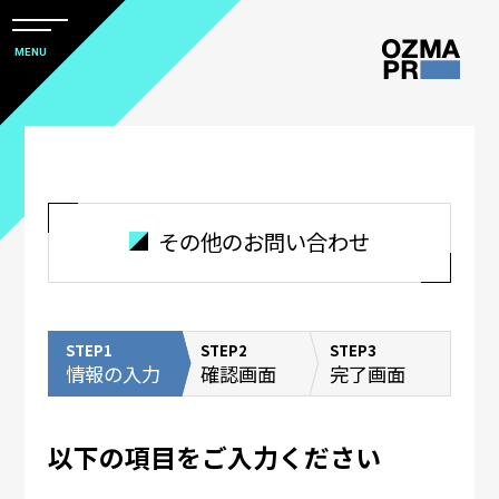
メ
ニ
本
MENU
ュ
文
ー
株
を
へ
開
式
閉
ス
会
キ
社
ッ
オ
その他のお問い合わせ
プ
ズ
マ
ピ
STEP1
STEP2
STEP3
ー
情報の入力
確認画面
完了画面
ア
ー
以下の項目をご入力ください
ル