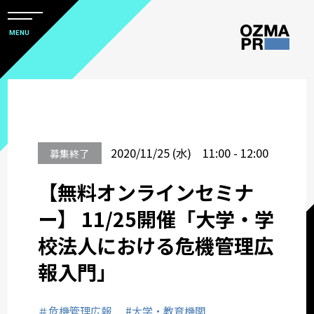
メ
ニ
本
MENU
ュ
文
ー
株
を
へ
開
式
閉
ス
すべて
会
キ
社
ッ
サステナビリティコミュニケーション
オ
2020/11/25 (水) 11:00 - 12:00
募集終了
プ
ズ
【無料オンラインセミナ
マ
関西オフィス
ピ
ー】 11/25開催「大学・学
ー
サービスメニューから選ぶ
校法人における危機管理広
ア
報入門」
ー
業種から選ぶ
ル
＃危機管理広報
#大学・教育機関