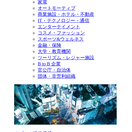
家電
オートモーティブ
商業施設・ホテル・不動産
IT・テクノロジー・通信
エンターテイメント
コスメ・ファッション
スポーツ&ウェルネス
金融・保険
大学・教育機関
ツーリズム・レジャー施設
B to B 企業
官公庁・自治体
団体・非営利組織