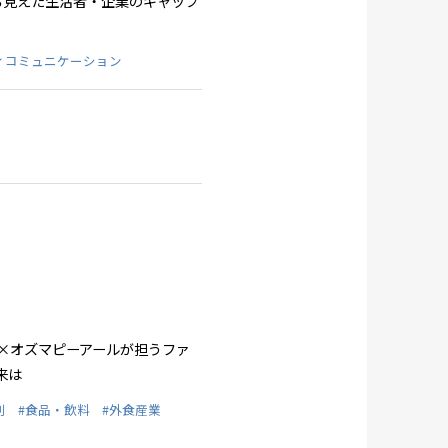
ら見えた生活者・企業のギャップ
ィコミュニケーション
×オズマピーアールが担うファ
来は
創
#食品・飲料
#外食産業