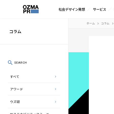
サ
社会デザイン発想
サービス
イ
株
ト
本
ホーム
コラム
式
内
文
コラム
会
メ
へ
社
ニ
ス
オ
ュ
キ
ズ
ー
ッ
SEARCH
マ
プ
すべて
ピ
ー
アワード
ア
ー
ウズ研
ル