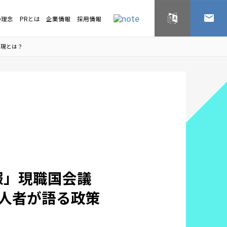
の理念
PRとは
企業情報
採用情報
English
お問い
実現とは？
報」現職国会議
人者が語る政策