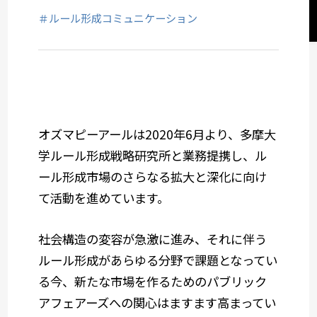
セミナーレポート
＃ルール形成コミュニケーション
社会デザイン発想
サービスメニューから選ぶ
オズマピーアールは
2020
年
6
月より、多摩大
業種から選ぶ
学ルール形成戦略研究所と業務提携し、ル
ール形成市場のさらなる拡大と深化に向け
て活動を進めています。
社会構造の変容が急激に進み、それに伴う
ルール形成があらゆる分野で課題となってい
る今、新たな市場を作るためのパブリック
アフェアーズへの関心はますます高まってい