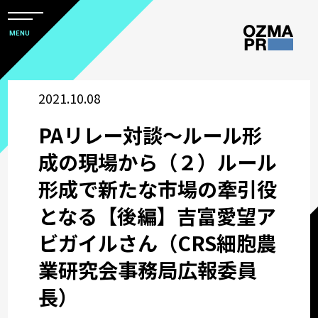
メ
ニ
本
MENU
ュ
文
ー
株
を
へ
開
式
2021.10.08
閉
ス
すべて
会
キ
PAリレー対談～ルール形
社
ッ
アワード
オ
成の現場から（２）ルール
プ
ズ
形成で新たな市場の牽引役
マ
ウズ研
となる【後編】吉富愛望ア
ピ
ー
ビガイルさん（CRS細胞農
サステナビリティコミュニケーション
ア
業研究会事務局広報委員
ー
関西オフィス
長）
ル