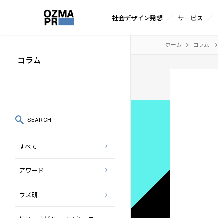
サ
社会デザイン発想
サービス
イ
株
ト
本
ホーム
コラム
式
内
文
コラム
会
メ
へ
社
ニ
ス
オ
ュ
キ
ズ
ー
ッ
SEARCH
マ
プ
すべて
ピ
ー
アワード
ア
ー
ウズ研
ル