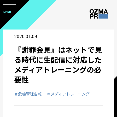
メ
ニ
本
MENU
ュ
文
ー
株
を
へ
開
式
2020.01.09
閉
ス
すべて
会
キ
『謝罪会見』はネットで見
社
ッ
アワード
オ
る時代に――生配信に対応した
プ
ズ
メディアトレーニングの必
マ
ウズ研
要性
ピ
ー
サステナビリティコミュニケーション
＃危機管理広報
＃メディアトレーニング
ア
ー
関西オフィス
ル