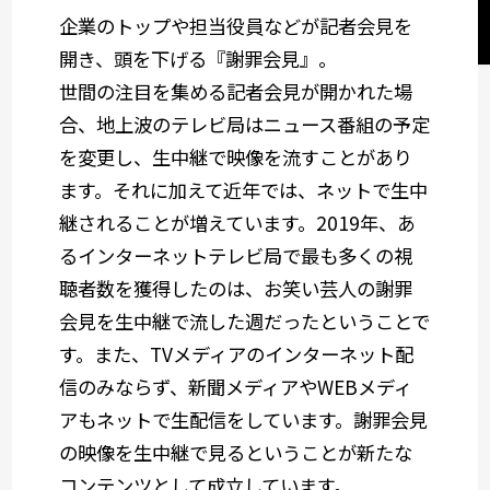
セミナーレポート
企業のトップや担当役員などが記者会見を
開き、頭を下げる『謝罪会見』。
世間の注目を集める記者会見が開かれた場
社会デザイン発想
合、地上波のテレビ局はニュース番組の予定
を変更し、生中継で映像を流すことがあり
サービスメニューから選ぶ
ます。それに加えて近年では、ネットで生中
継されることが増えています。2019年、あ
業種から選ぶ
るインターネットテレビ局で最も多くの視
聴者数を獲得したのは、お笑い芸人の謝罪
会見を生中継で流した週だったということで
す。また、TVメディアのインターネット配
信のみならず、新聞メディアやWEBメディ
アもネットで生配信をしています。謝罪会見
の映像を生中継で見るということが新たな
コンテンツとして成立しています。