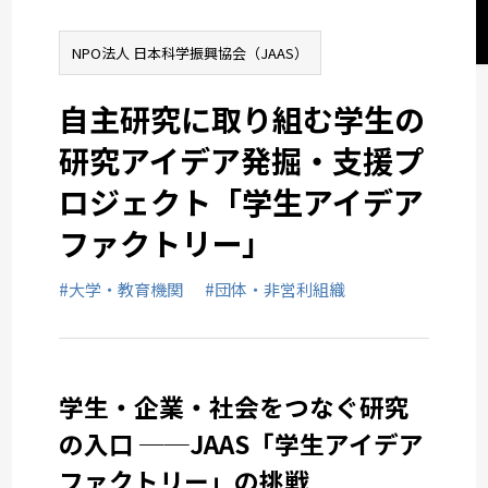
ニティ
ヘルスケアコミュニケーション
NPO法人 日本科学振興協会（JAAS）
■今後の展望～縦と横のネ
ットワークの拡張～
自主研究に取り組む学生の
統合コミュニケーション
■意欲ある学生と、関係を
育てていく場
研究アイデア発掘・支援プ
ロジェクト「学生アイデア
ソーシャルチェンジコミュニケーション
ファクトリー」
関西オフィス
#大学・教育機関
#団体・非営利組織
業種から選ぶ
学生・企業・社会をつなぐ研究
の入口 ──JAAS「学生アイデア
ファクトリー」の挑戦