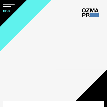
メ
ニ
本
MENU
ュ
文
ー
株
を
へ
開
式
閉
ス
すべて
会
キ
社
ッ
アワード
オ
プ
ズ
■研究への一歩目をつくる
マ
社会デザイン発想
場所「学生アイデアファク
トリー」
ピ
ー
PRをコアにしたマーケティングコミュニ
■アイデアは変わってい
ア
ケーション
い。成長を最優先する理由
ー
■「参加して終わり」にし
ル
コーポレートコミュニケーション
ない、世代をつなぐコミュ