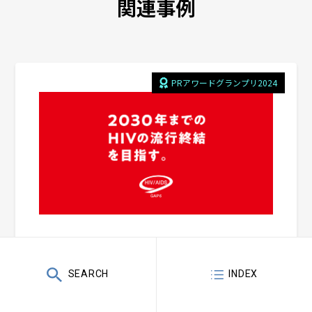
関連事例
PRアワードグランプリ2024
HIV／エイズの流行終結を目指して、6
＼ 記事更新中 ／
SEARCH
INDEX
お問い合わせ
つの誤解を解消する社会共創型キャン