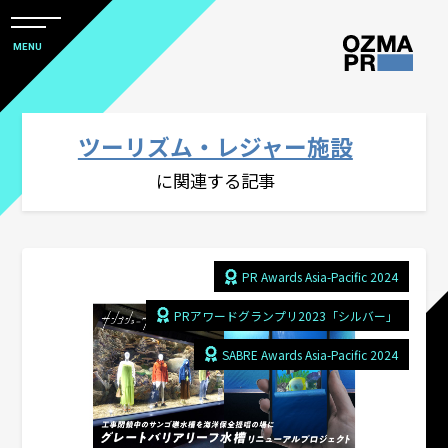
メ
ニ
本
MENU
ュ
文
ー
株
を
へ
開
式
閉
ス
ツーリズム・レジャー施設
すべて
会
キ
に関連する記事
社
ッ
アワード
オ
プ
ズ
マ
社会デザイン発想
PR Awards Asia-Pacific 2024
ピ
PRアワードグランプリ2023「シルバー」
ー
PRをコアにしたマーケティングコミュニ
SABRE Awards Asia-Pacific 2024
ア
ケーション
ー
ル
コーポレートコミュニケーション