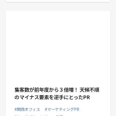
# 外食産業
# 日用品・消費財
# 家電
# 商業施設・ホテル・不動産
# IT・テクノロジー・通信
# スポーツ＆ウェルネス
# 大学・教育機関
# ツーリズム・レジャー施設
集客数が前年度から３倍増！ 天候不順
# B to B 企業
のマイナス要素を逆手にとったPR
# 官公庁・自治体
#関西オフィス
#マーケティングPR