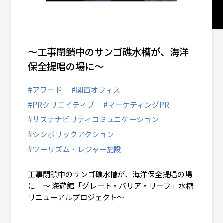
ヘルスケアコミュニケーション
～工事閉鎖中のサンゴ礁水槽が、海洋
統合コミュニケーション
保全提唱の場に～
ソーシャルチェンジコミュニケーション
#アワード
#関西オフィス
#PRクリエイティブ
#マーケティングPR
#サステナビリティコミュニケーション
関西オフィス
#シンボリックアクション
#ツーリズム・レジャー施設
業種から選ぶ
工事閉鎖中のサンゴ礁水槽が、海洋保全提唱の場
に ～ 海遊館「グレート・バリア・リーフ」水槽
# 医療・ヘルスケア
リニューアルプロジェクト～
# 食品・飲料