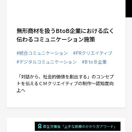
# マーケティングPR
# デジタルコミュニケーション
無形商材を扱うBtoB企業における広く
# インバウンド・アウトバウンド
伝わるコミュニケーション施策
#統合コミュニケーション
#PRクリエイティブ
コーポレートコミュニケーション
#デジタルコミュニケーション
#B to B 企業
「対話から、社会的価値を創出する」のコンセプ
ヘルスケアコミュニケーション
トを伝えるＣＭクリエイティブの制作～認知度向
上へ
統合コミュニケーション
ソーシャルチェンジコミュニケーション
厚生労働省「上手な医療のかかり方アワード」