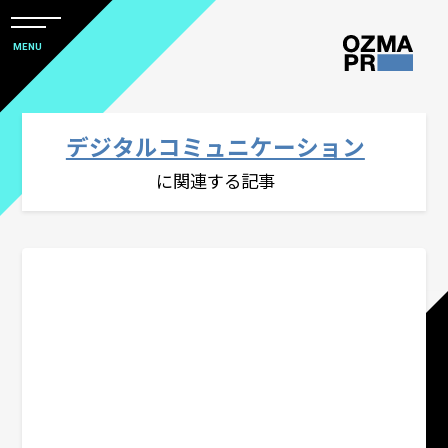
メ
ニ
本
MENU
ュ
文
ー
株
を
へ
開
式
閉
ス
デジタルコミュニケーション
すべて
会
キ
に関連する記事
社
ッ
アワード
オ
プ
ズ
マ
社会デザイン発想
ピ
ー
PRをコアにしたマーケティングコミュニ
ア
ケーション
ー
ル
# PRクリエイティブ