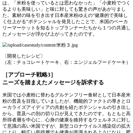
は、「米粉を使っているとは思わなかった」「小麦粉でつく
るよりも美味しい」と味に対しても驚きの声があがりまし
た。素材の味を引き出す日本産米粉ゆえの“健康的で美味し
く仕上がる”ポテンシャルを発見したことで、米国のベーカ
リーマーケットを知るトップランナーたちから１つの共通し
たメッセージが浮かび上がってきたのです。
〔開発したレシピ〕
（左：チョコレートケーキ、右：エンジェルフードケーキ）
［アプローチ戦略3］
ニーズを踏まえたメッセージを訴求する
米国では小麦粉に替わるグルテンフリー食材として日本産米
粉の普及を目指していましたが、機能的ファクトの導きとロ
ーカライズアイディアの共創を経たポテンシャルの引き出し
から、普及への別の切り口が見えてきたのです。もともと高
所得者層を中心に、心身の健康を維持するウェルネスに対し
て意識の高い米国ですが、新型コロナウイルス感染症の拡大
により、幅広い所得層でも健康が意識されるようになり、肥