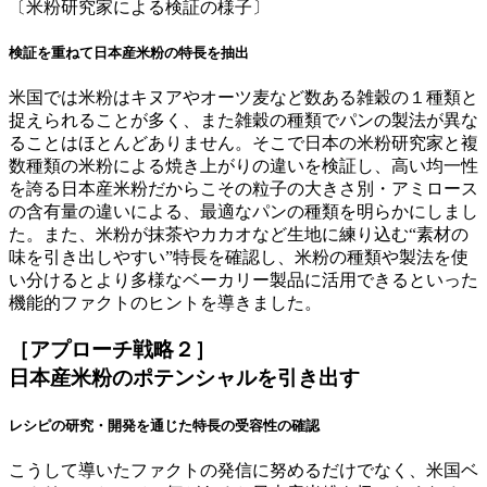
〔米粉研究家による検証の様子〕
検証を重ねて日本産米粉の特長を抽出
米国では米粉はキヌアやオーツ麦など数ある雑穀の１種類と
捉えられることが多く、また雑穀の種類でパンの製法が異な
ることはほとんどありません。そこで日本の米粉研究家と複
数種類の米粉による焼き上がりの違いを検証し、高い均一性
を誇る日本産米粉だからこその粒子の大きさ別・アミロース
の含有量の違いによる、最適なパンの種類を明らかにしまし
た。また、米粉が抹茶やカカオなど生地に練り込む“素材の
味を引き出しやすい”特長を確認し、米粉の種類や製法を使
い分けるとより多様なベーカリー製品に活用できるといった
機能的ファクトのヒントを導きました。
［アプローチ戦略２］
日本産米粉のポテンシャルを引き出す
レシピの研究・開発を通じた特長の受容性の確認
こうして導いたファクトの発信に努めるだけでなく、米国ベ