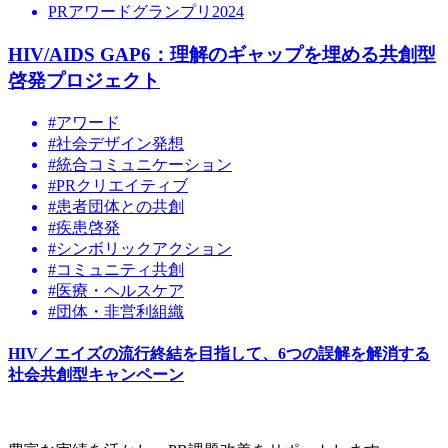
PRアワードグランプリ2024
HIV/AIDS GAP6：理解のギャップを埋める共創型
啓発プロジェクト
#アワード
#社会デザイン発想
#統合コミュニケーション
#PRクリエイティブ
#患者団体との共創
#疾患啓発
#シンボリックアクション
#コミュニティ共創
#医療・ヘルスケア
#団体・非営利組織
HIV／エイズの流行終結を目指して、6つの誤解を解消する
社会共創型キャンペーン