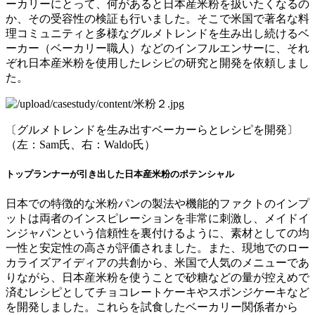
ーカリーにとって、何があると日本産米粉を扱いたくなるの
か、その受容性の検証も行いました。そこで米国で著名な料
理コミュニティと多様なグルメトレンドを生み出し続けるベ
ーカー（ベーカリー職人）などのインフルエンサーに、それ
ぞれ日本産米粉を使用したレシピの研究と開発を依頼しまし
た。
〔グルメトレンドを生み出すベーカーらとレシピを開発〕
（左：Sam氏、右：Waldo氏）
トップランナーが引き出した日本産米粉のポテンシャル
日本での特徴的な米粉パンの製法や機能的ファクトのインプ
ットは両者のインスピレーションを非常に刺激し、メイドイ
ンジャパンという信頼性を裏付けるように、素材としての均
一性と安定性の高さが評価されました。また、現地でのロー
カライズアイディアの共創から、米国で人気のメニューであ
りながら、日本産米粉を使うことで砂糖などの量が控えめで
済むレシピとしてチョコレートケーキやスポンジケーキなど
を開発しました。これらを試食したベーカリー関係者から