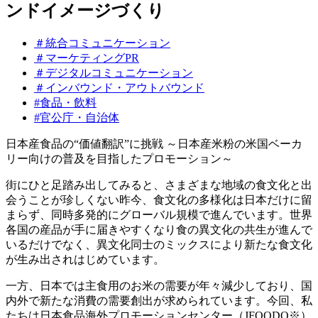
ンドイメージづくり
＃統合コミュニケーション
＃マーケティングPR
＃デジタルコミュニケーション
＃インバウンド・アウトバウンド
#食品・飲料
#官公庁・自治体
日本産食品の“価値翻訳”に挑戦 ～日本産米粉の米国ベーカ
リー向けの普及を目指したプロモーション～
街にひと足踏み出してみると、さまざまな地域の食文化と出
会うことが珍しくない昨今、食文化の多様化は日本だけに留
まらず、同時多発的にグローバル規模で進んでいます。世界
各国の産品が手に届きやすくなり食の異文化の共生が進んで
いるだけでなく、異文化同士のミックスにより新たな食文化
が生み出されはじめています。
一方、日本では主食用のお米の需要が年々減少しており、国
内外で新たな消費の需要創出が求められています。今回、私
たちは日本食品海外プロモーションセンター（JFOODO※）