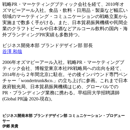
戦略PR・マーケティングブティック会社を経て、2010年オ
ズマピーアール入社。食品・飲料・日用品・製薬など幅広い
領域のマーケティング・コミュニケーションの戦略立案から
実施まで数多く手がける。また、日本貿易振興機構や民間企
業のクラフトビールや日本酒などアルコール飲料の国内・海
外ブランディングPR実績も多数持つ。
ビジネス開発本部 ブランドデザイン部 部長
谷澤 和哉
2006年オズマピーアール入社。戦略PR・マーケティングブ
ティック会社、博報堂東京本社PR戦略局への出向を経て、
2014年から２年間北京に駐在。その後インバウンド専門ベン
チャー「wondertrunk&co.」の立ち上げに参画。これまで日本
政府観光局、日本貿易振興機構はじめ、グローバルでの
PR・ブランディング業務に携わる。早稲田大学招聘講師
(Global PR論 2020-現在)。
ビジネス開発本部 ブランドデザイン部 コミュニケーション・プロデュー
サー
伊郷 美貴