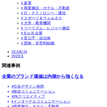
# 家電
# 商業施設・ホテル・不動産
# IT・テクノロジー・通信
# スポーツ＆ウェルネス
# 大学・教育機関
# ツーリズム・レジャー施設
# B to B 企業
# 官公庁・自治体
# 団体・非営利組織
SEARCH
INDEX
関連事例
企業のブランド価値は内側から強くなる
#社会デザイン発想
#統合コミュニケーション
#PRクリエイティブ
#インターナルコミュニケーション
#商業施設・ホテル・不動産