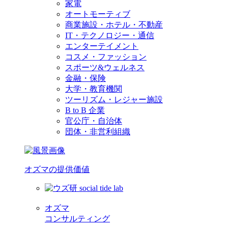
家電
オートモーティブ
商業施設・ホテル・不動産
IT・テクノロジー・通信
エンターテイメント
コスメ・ファッション
スポーツ&ウェルネス
金融・保険
大学・教育機関
ツーリズム・レジャー施設
B to B 企業
官公庁・自治体
団体・非営利組織
オズマの提供価値
オズマ
コンサルティング