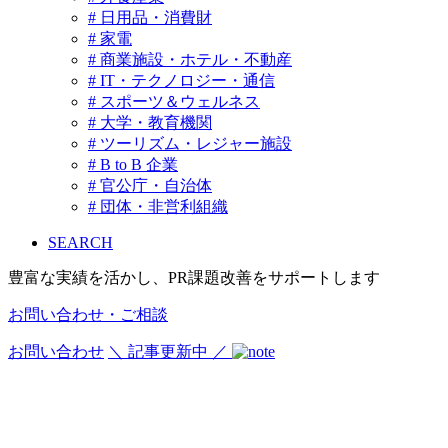
# 日用品・消費財
# 家電
# 商業施設・ホテル・不動産
# IT・テクノロジー・通信
# スポーツ＆ウェルネス
# 大学・教育機関
# ツーリズム・レジャー施設
# B to B 企業
# 官公庁・自治体
# 団体・非営利組織
SEARCH
豊富な実績を活かし、PR課題改善をサポートします
お問い合わせ・ご相談
お問い合わせ
＼ 記事更新中 ／