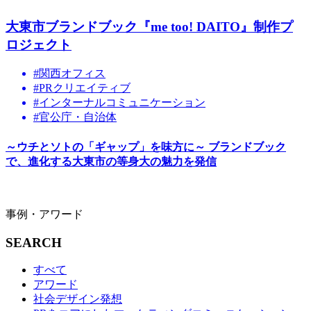
大東市ブランドブック『me too! DAITO』制作プ
ロジェクト
#関西オフィス
#PRクリエイティブ
#インターナルコミュニケーション
#官公庁・自治体
～ウチとソトの「ギャップ」を味方に～ ブランドブック
で、進化する大東市の等身大の魅力を発信
事例・アワード
SEARCH
すべて
アワード
社会デザイン発想