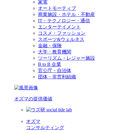
家電
オートモーティブ
商業施設・ホテル・不動産
IT・テクノロジー・通信
エンターテイメント
コスメ・ファッション
スポーツ&ウェルネス
金融・保険
大学・教育機関
ツーリズム・レジャー施設
B to B 企業
官公庁・自治体
団体・非営利組織
オズマの提供価値
オズマ
コンサルティング