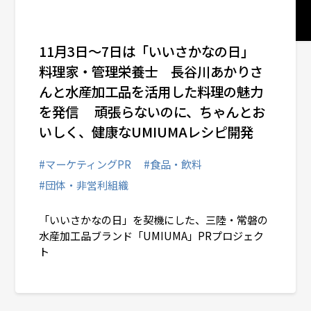
# マーケティングPR
11月3日～7日は「いいさかなの日」
# デジタルコミュニケーション
料理家・管理栄養士 長谷川あかりさ
# インバウンド・アウトバウンド
んと水産加工品を活用した料理の魅力
を発信 頑張らないのに、ちゃんとお
いしく、健康なUMIUMAレシピ開発
コーポレートコミュニケーション
#マーケティングPR
#食品・飲料
ヘルスケアコミュニケーション
#団体・非営利組織
「いいさかなの日」を契機にした、三陸・常磐の
統合コミュニケーション
水産加工品ブランド「UMIUMA」PRプロジェク
ト
ソーシャルチェンジコミュニケーション