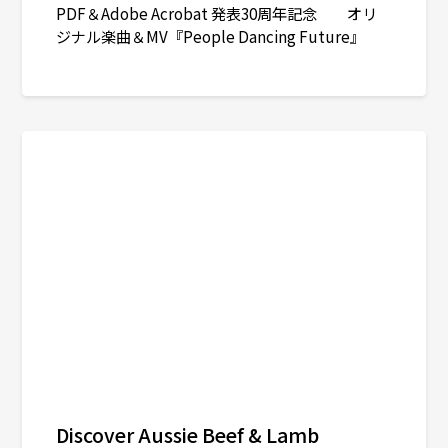
PDF＆Adobe Acrobat 発表30周年記念 オリ
ジナル楽曲＆MV『People Dancing Future』
Discover Aussie Beef & Lamb