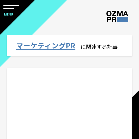
メ
ニ
本
MENU
ュ
文
ー
株
を
へ
開
式
閉
ス
マーケティングPR
すべて
に関連する記事
会
キ
社
ッ
アワード
オ
プ
ズ
マ
社会デザイン発想
ピ
ー
PRをコアにしたマーケティングコミュニ
ア
ケーション
ー
ル
# PRクリエイティブ