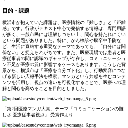
目的・課題
横浜市が抱えていた課題は、医療情報の「難しさ」と「距離
感」です。行政がテキスト中心で発信する情報は、専門用語
が多く、一般市民には理解しづらい上、関心を持たれにくい
という問題がありました。特に、がん検診や脳卒中予防な
ど、生活に直結する重要なテーマであっても、「自分には関
係ない」と捉えられがちです。また、医療現場では患者と医
療従事者の間に認識のギャップが存在し、コミュニケーショ
ン不足が医療の質に影響するケースもあります。こうした背
景から、横浜市は「医療を自分ゴト化」し、行動変容につな
げる新しい広報手法を模索。マンガという共感を生むコンテ
ンツを活用し、視点の違いを可視化することで、医療への理
解と関心を高めることを目的としました。
「第2回医療マンガ大賞」テーマ『コミュニケーションの難
しさ 医療従事者視点』 受賞作より