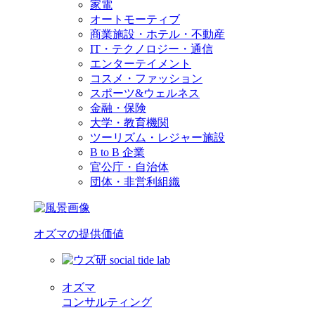
家電
オートモーティブ
商業施設・ホテル・不動産
IT・テクノロジー・通信
エンターテイメント
コスメ・ファッション
スポーツ&ウェルネス
金融・保険
大学・教育機関
ツーリズム・レジャー施設
B to B 企業
官公庁・自治体
団体・非営利組織
オズマの提供価値
オズマ
コンサルティング