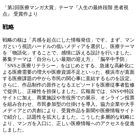
「第2回医療マンガ大賞」テーマ『人生の最終段階 患者視
点』 受賞作より
戦略
戦略の核は「共感を起点にした情報発信」です。まず、マン
ガという視読ハードルの低いメディアを選択し、医療テーマ
を「物語化」することで、感情に訴える設計を行いました。
募集テーマは「自分らしい最期の迎え方」「脳卒中予防」
「SNSと医療リテラシー」をはじめとする、急速な高齢化に
よる医療需要の増大や医療資源不足といった、横浜市が直面
する医療課題の中から市民の関心事に直結するものを設定。
さらに、作品制作の原作となるエピソードを医療従事者監修
で提供し、正確性を担保しました。広報面では、SNSや特設
サイトに加え、商業施設や市役所での展示、オンライン投票
を組み合わせ、市民参加型の仕掛けを導入。協力企業や大手
メディアとの共創により、受賞作品を新聞や医療情報サイト
で紹介し、話題性を拡大しました。こうした多層的な戦略に
より、マンガを入口に、正しい医療情報へのアクセスを促進
しました。