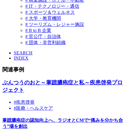
# 商業施設・ホテル・不動産
# IT・テクノロジー・通信
# スポーツ＆ウェルネス
# 大学・教育機関
# ツーリズム・レジャー施設
# B to B 企業
# 官公庁・自治体
# 団体・非営利組織
SEARCH
INDEX
関連事例
ぶんつうのおと～掌蹠膿疱症と私～疾患啓発プロ
ジェクト
#疾患啓発
#医療・ヘルスケア
掌蹠膿疱症の認知向上へ、ラジオとCMで“痛みを分かち合
う”場を創出