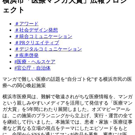
横浜市「医療マンガ大賞」広報プロジ
ェクト
＃アワード
＃社会デザイン発想
＃統合コミュニケーション
＃PRクリエイティブ
＃デジタルコミュニケーション
＃疾患啓発
#医療・ヘルスケア
#官公庁・自治体
マンガで難しい医療の話題を“自分ゴト化”する横浜市民の医
療への関心喚起施策
横浜市医療局は、難解で敬遠されがちな医療情報を、マンガ
という親しみやすいメディアを活用して発信する「医療マン
ガ大賞」を5年間にわたり展開しました。オズマピーアール
は、この施策のプランニングから立上げ、実行・運営の全て
を継続して行いました。本施策では、患者・家族・医療従事
者など異なる立場の視点をテーマにしたエピソードをもと
に、全国からSNSを通じてマンガ作品を募集。審査には医