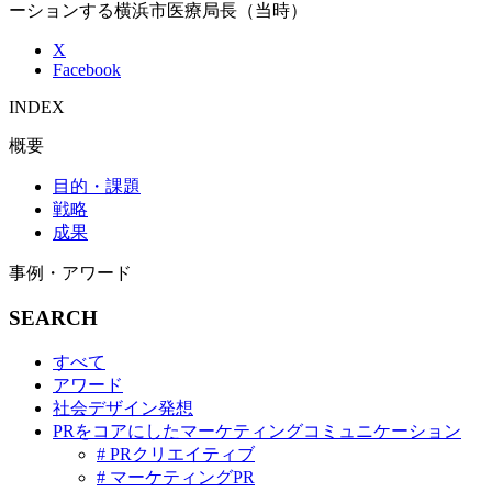
ーションする横浜市医療局長（当時）
X
Facebook
INDEX
概要
目的・課題
戦略
成果
事例・アワード
SEARCH
すべて
アワード
社会デザイン発想
PRをコアにしたマーケティングコミュニケーション
# PRクリエイティブ
# マーケティングPR