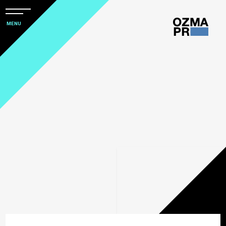
メ
ニ
本
MENU
ュ
文
ー
株
を
へ
開
式
閉
ス
すべて
会
キ
社
ッ
アワード
オ
プ
ズ
オージー・ビーフ＆ラムと
マ
社会デザイン発想
は
ピ
イベントの情報発信にとど
ー
PRをコアにしたマーケティングコミュニ
まらないコミュニケーショ
ア
ケーション
ンゴール設定
ー
～オージー・ビーフ編～
ル
コーポレートコミュニケーション
大阪万博が開催された