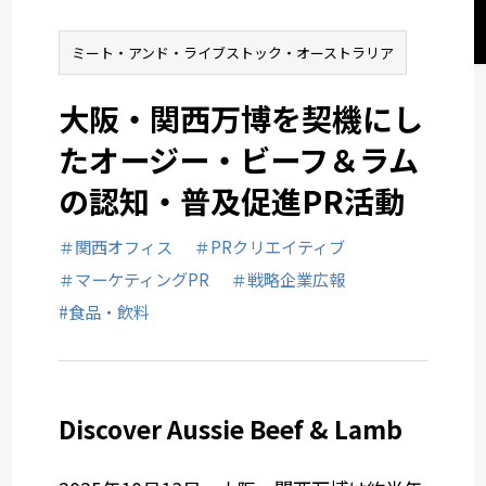
1970年からはじまった絆
を、さらに深めていく。
ヘルスケアコミュニケーション
ミート・アンド・ライブストック・オーストラリア
～オージー・ラム編～ 大
阪万博が開催された1970
大阪・関西万博を契機にし
年からはじまった絆を、さ
統合コミュニケーション
らに深めていく。
たオージー・ビーフ＆ラム
大阪の街を舞台に行ったシ
の認知・普及促進PR活動
ソーシャルチェンジコミュニケーション
ンボリックコラボアクショ
ン「金羊ラーメン」
＃関西オフィス
＃PRクリエイティブ
関西オフィス
まとめ
＃マーケティングPR
＃戦略企業広報
#食品・飲料
業種から選ぶ
Discover Aussie Beef & Lamb