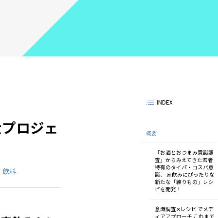
INDEX
大プロジェ
概要
「お酒とおつまみ意識調
査」からみえてきた若者
特有のタイパ・コスパ意
・飲料
識、 家飲みにぴったりな
新たな「練りもの」レシ
ピを開発！
意識調査✕レシピ でメデ
ィアアプローチ これまで