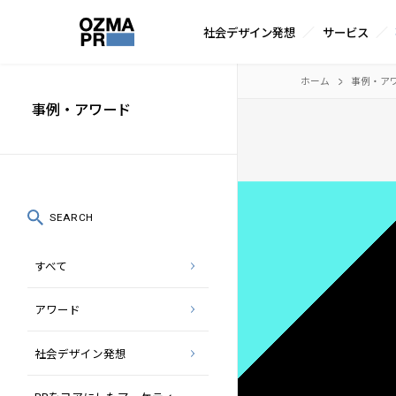
サ
社会デザイン発想
サービス
イ
株
ト
本
ホーム
事例・ア
式
内
文
事例・アワード
会
メ
へ
社
ニ
ス
オ
ュ
キ
ズ
ー
ッ
SEARCH
マ
プ
すべて
ピ
ー
アワード
ア
ー
社会デザイン発想
ル