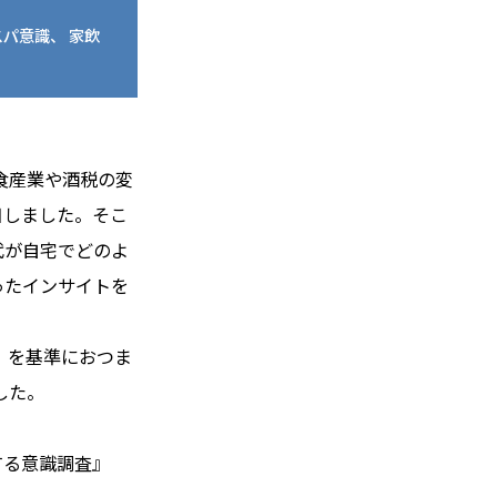
パ意識、 家飲
食産業や酒税の変
目しました。そこ
代が自宅でどのよ
ったインサイトを
」を基準におつま
した。
する意識調査』