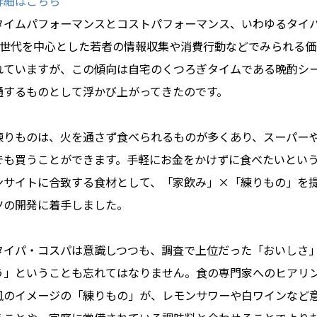
詳細はこちら
タイムパフォーマンスとコストパフォーマンス、いわゆるタイ
Z世代を中心とした若者の情報収集や消費行動などでみられる
れていますが、この傾向は自宅のくつろぎタイムである晩酌シ
通するものとして浮かび上がってきたのです。
練りものは、火を通さず食べられるものが多くあり、スーパー
でも買うことができます。手軽にお金をかけずに食べたいとい
ンサイトに合致する食材として、
「家飲み」×「練りもの」を
ツの開発に着手
しました。
タイパ・コスパは意識しつつも、調査で上位だった「おいしさ
う」ということも忘れてはなりません。食の専門家へのヒアリ
風のイメージの「練りもの」が、レモンサワーや白ワインなど