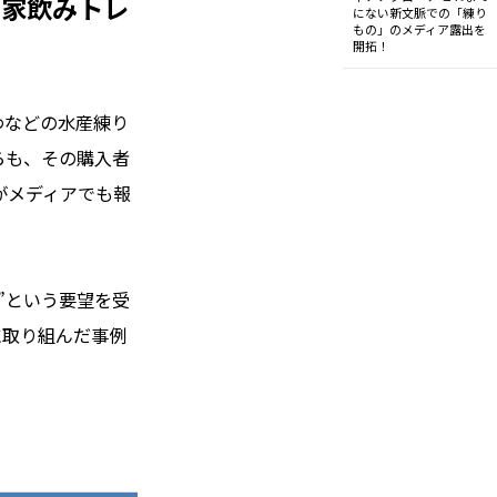
の家飲みトレ
にない新文脈での「練り
もの」のメディア露出を
開拓！
わなどの水産練り
らも、その購入者
がメディアでも報
”という要望を受
に取り組んだ事例