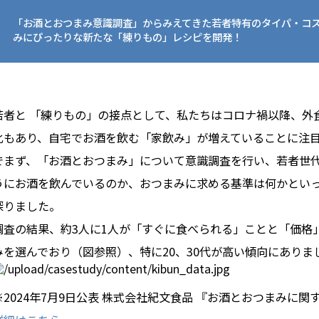
「お酒とおつまみ意識調査」からみえてきた若者特有のタイパ・コス
みにぴったりな新たな「練りもの」レシピを開発！
若者と 「練りもの」の接点として、私たちはコロナ禍以降、外
化もあり、自宅でお酒を飲む「家飲み」が増えていることに注
でまず、「お酒とおつまみ」について意識調査を行い、若者世
うにお酒を飲んでいるのか、おつまみに求める基準は何かとい
探りました。
調査の結果、約3人に1人が「すぐに食べられる」ことと「価格
みを選んでおり（図参照）、特に20、30代が高い傾向にありま
※2024年7月9日公表 株式会社紀文食品 『お酒とおつまみに関