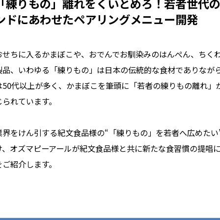
「練りもの」離れをくいとめろ！若者世代
ンドにあわせたペアリングメニュー開発
おせちに入るかまぼこや、おでんでお馴染みのはんぺん、ちく
製品、いわゆる「練りもの」は日本の伝統的な食材でありなが
は50代以上が多く、かまぼこを筆頭に「若者の練りもの離れ」
じられています。
業界をけん引する紀文食品様の“「練りもの」を若者へ広めたい
け、オズマピーアールが紀文食品様と共に新たな食習慣の提唱
をご紹介します。