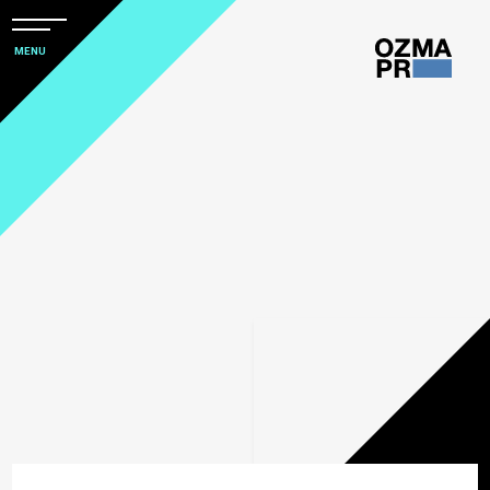
メ
ニ
本
MENU
ュ
文
ー
株
を
へ
開
式
閉
ス
すべて
会
キ
社
ッ
アワード
オ
プ
ズ
オール大阪で創り上げた
マ
社会デザイン発想
「大阪ヘルスケアパビリオ
ン」誕生の経緯
ピ
ー
PRをコアにしたマーケティングコミュニ
会期中970件超えの取材を
ア
ケーション
獲得。広報を行う上での3
つの心がけ
ー
ル
コーポレートコミュニケーション
新たな未来への一歩を歩み