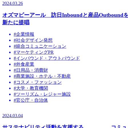
2024.03.26
オズマピーアール 訪日Inboundと産品Outbou
新たに提唱
#企業情報
#社会デザイン発想
#統合コミュニケーション
#マーケティングPR
#インバウンド・アウトバウンド
#外食産業
#日用品・消費財
#商業施設・ホテル・不動産
#コスメ・ファッション
#大学・教育機関
#ツーリズム・レジャー施設
#官公庁・自治体
2024.03.04
サステナビリティ活動を支援する コミュニ