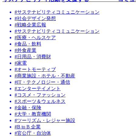
#サステナビリティコミュニケーション
#社会デザイン発想
#戦略企業広報
#サステナビリティコミュニケーション
#医療・ヘルスケア
#食品・飲料
#外食産業
#日用品・消費財
#家電
#オートモーティブ
#商業施設・ホテル・不動産
#IT・テクノロジー・通信
#エンターテイメント
#コスメ・ファッション
#スポーツ＆ウェルネス
#金融・保険
#大学・教育機関
#ツーリズム・レジャー施設
#B to B 企業
#官公庁・自治体