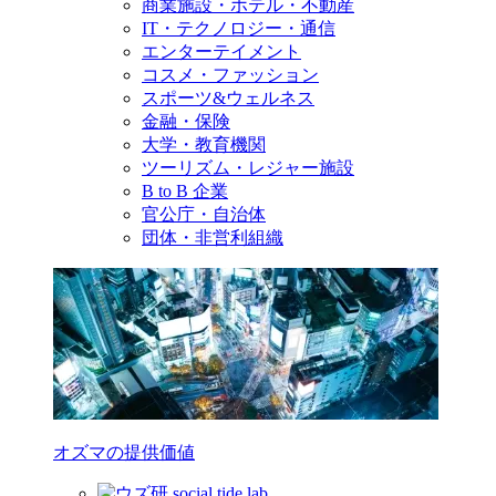
商業施設・ホテル・不動産
IT・テクノロジー・通信
エンターテイメント
コスメ・ファッション
スポーツ&ウェルネス
金融・保険
大学・教育機関
ツーリズム・レジャー施設
B to B 企業
官公庁・自治体
団体・非営利組織
オズマの提供価値