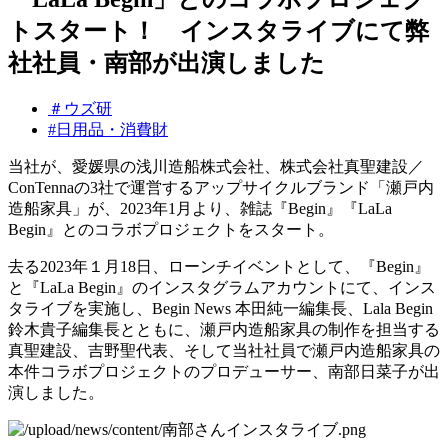
トスタート！ インスタライブにて弊
社社員・南部が出演しました
＃ウズ研
#日用品・消費財
当社が、愛媛県の浅川造船株式会社、株式会社真聖建設／
ConTennaの3社で運営するアップサイクルブランド「瀬戸内
造船家具」が、2023年1月より、雑誌『Begin』『LaLa
Begin』とのコラボプロジェクトをスタート。
去る2023年１月18日、ローンチイベントとして、『Begin』
と『LaLa Begin』のインスタグラムアカウントにて、インス
タライブを実施し、Begin News 本田純一編集長、Lala Begin
鈴木貴子編集長とともに、瀬戸内造船家具の制作を担当する
真聖建設、吉野聖代表、そして当社社員で瀬戸内造船家具の
本件コラボプロジェクトのプロデューサー、南部日菜子が出
演しました。