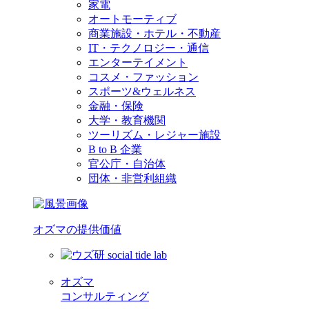
家電
オートモーティブ
商業施設・ホテル・不動産
IT・テクノロジー・通信
エンターテイメント
コスメ・ファッション
スポーツ&ウェルネス
金融・保険
大学・教育機関
ツーリズム・レジャー施設
B to B 企業
官公庁・自治体
団体・非営利組織
オズマの提供価値
オズマ
コンサルティング