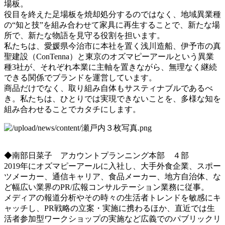
場板。
役目を終えた足場板を焼却処分するのではなく、地域異業種
の“知と技”を組み合わせて家具に再生することで、新たな場
所で、新たな物語を見守る役割を担います。
私たちは、愛媛県今治市に本社を置く浅川造船、伊予市の真
聖建設（ConTenna）と東京のオズマピーアールという異業
種3社が、それぞれ本業に主軸を置きながら、無理なく継続
できる関係でブランドを運営しています。
商品だけでなく、取り組み自体もサスティナブルであるべ
き。私たちは、ひとりでは実現できないことを、多様な知を
組み合わせることでカタチにします。
◆南部日菜子 アカウントプランニング本部 ４部
2019年にオズマピーアールに入社し、大手外食企業、スポー
ツメーカー、通信キャリア、食品メーカー、地方自治体、な
ど幅広い業界のPR/広報コンサルテーション業務に従事。
メディアの報道分析やその時々の生活者トレンドを敏感にキ
ャッチし、PR戦略の立案・実施に携わるほか、直近では生
活者参加型ワークショップの実施など広義でのパブリックリ