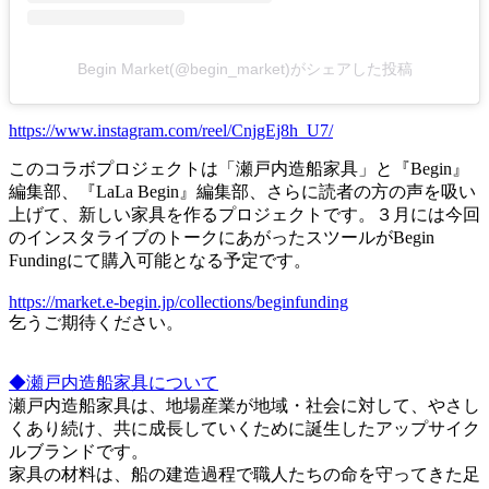
Begin Market(@begin_market)がシェアした投稿
https://www.instagram.com/reel/CnjgEj8h_U7/
このコラボプロジェクトは「瀬戸内造船家具」と『Begin』
編集部、『LaLa Begin』編集部、さらに読者の方の声を吸い
上げて、新しい家具を作るプロジェクトです。３月には今回
のインスタライブのトークにあがったスツールがBegin
Fundingにて購入可能となる予定です。
https://market.e-begin.jp/collections/beginfunding
乞うご期待ください。
◆瀬戸内造船家具について
瀬戸内造船家具は、地場産業が地域・社会に対して、やさし
くあり続け、共に成長していくために誕生したアップサイク
ルブランドです。
家具の材料は、船の建造過程で職人たちの命を守ってきた足