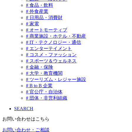
# 食品・飲料
# 外食産業
# 日用品・消費財
# 家電
# オートモーティブ
# 商業施設・ホテル・不動産
# IT・テクノロジー・通信
# エンターテイメント
# コスメ・ファッション
# スポーツ＆ウェルネス
# 金融・保険
# 大学・教育機関
# ツーリズム・レジャー施設
# B to B 企業
# 官公庁・自治体
# 団体・非営利組織
SEARCH
お問い合わせはこちら
お問い合わせ・ご相談