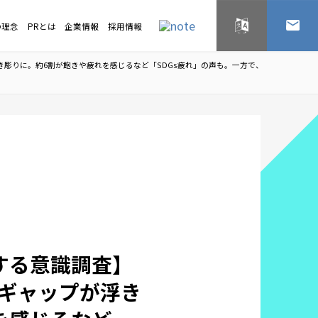
の理念
PRとは
企業情報
採用情報
English
お問い
き彫りに。約6割が飽きや疲れを感じるなど「SDGs疲れ」の声も。一方で、
する意識調査】
ギャップが浮き