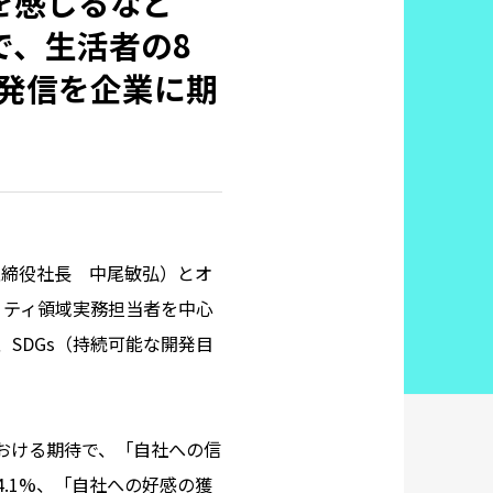
を感じるなど
で、生活者の8
発信を企業に期
取締役社長 中尾敏弘）とオ
リティ領域実務担当者を中心
に、SDGs（持続可能な開発目
における期待で、「自社への信
4.1%、「自社への好感の獲