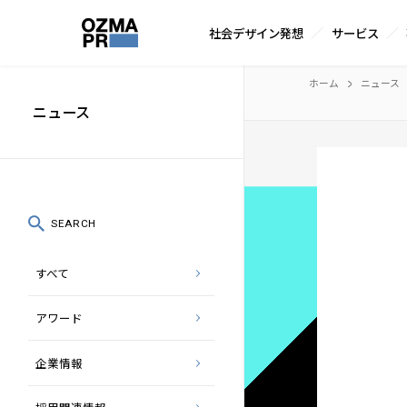
サ
社会デザイン発想
サービス
イ
株
ト
本
ホーム
ニュース
式
内
文
ニュース
会
メ
へ
社
ニ
ス
オ
ュ
キ
ズ
ー
ッ
SEARCH
マ
プ
すべて
ピ
ー
アワード
ア
ー
企業情報
ル