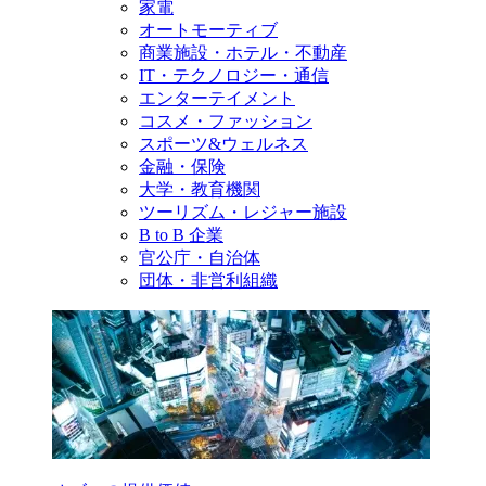
家電
オートモーティブ
商業施設・ホテル・不動産
IT・テクノロジー・通信
エンターテイメント
コスメ・ファッション
スポーツ&ウェルネス
金融・保険
大学・教育機関
ツーリズム・レジャー施設
B to B 企業
官公庁・自治体
団体・非営利組織