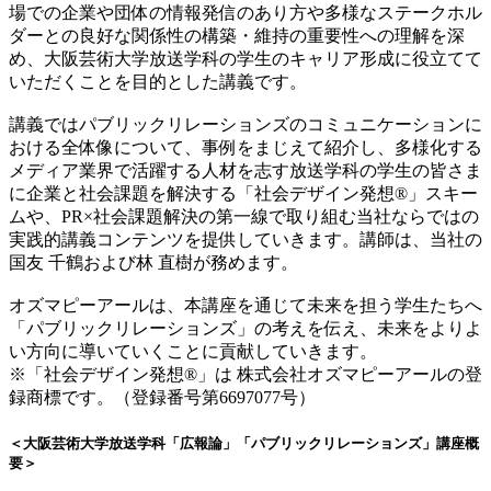
場での企業や団体の情報発信のあり方や多様なステークホル
ダーとの良好な関係性の構築・維持の重要性への理解を深
め、大阪芸術大学放送学科の学生のキャリア形成に役立てて
いただくことを目的とした講義です。
講義ではパブリックリレーションズのコミュニケーションに
おける全体像について、事例をまじえて紹介し、多様化する
メディア業界で活躍する人材を志す放送学科の学生の皆さま
に企業と社会課題を解決する「社会デザイン発想®」スキー
ムや、PR×社会課題解決の第一線で取り組む当社ならではの
実践的講義コンテンツを提供していきます。講師は、当社の
国友 千鶴および林 直樹が務めます。
オズマピーアールは、本講座を通じて未来を担う学生たちへ
「パブリックリレーションズ」の考えを伝え、未来をよりよ
い方向に導いていくことに貢献していきます。
※「社会デザイン発想®」は 株式会社オズマピーアールの登
録商標です。（登録番号第6697077号）
＜大阪芸術大学放送学科「広報論」「パブリックリレーションズ」講座概
要＞