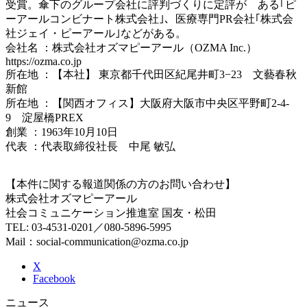
受賞。傘下のグループ会社に評判づくりに定評が ある｢ピ
ーアールコンビナート株式会社｣、医療専門PR会社｢株式会
社ジェイ・ピーアール｣などがある。
会社名 ：株式会社オズマピーアール（OZMA Inc.）
https://ozma.co.jp
所在地 ：【本社】 東京都千代田区紀尾井町3−23 文藝春秋
新館
所在地 ：【関西オフィス】大阪府大阪市中央区平野町2-4-
9 淀屋橋PREX
創業 ：1963年10月10日
代表 ：代表取締役社長 中尾 敏弘
【本件に関する報道関係の方のお問い合わせ】
株式会社オズマピーアール
社会コミュニケーション推進室 国友・松田
TEL: 03-4531-0201／080-5896-5995
Mail：social-communication@ozma.co.jp
X
Facebook
ニュース