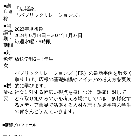
■講
「広報論」
座名
「パブリックリレーションズ」
称
■開
2023年度後期
講学
2023年9月13日～2024年1月27日
期・
毎週水曜・5時限
期間
■対
象年
放送学科2～4年生
次
パブリックリレーションズ（PR）の最新事例を数多く
取り上げ、広報の基礎知識やアイデアの考え方を実践
■授
的に学びます。
業概
社会に対する幅広い視点を身につけ、課題に対して、
要
どう取り組めるのかを考える場にしていき、多様化す
るメディア業界で活躍する人材を志す放送学科の学生
の皆さんと学んでいきます。
■講師プロフィール