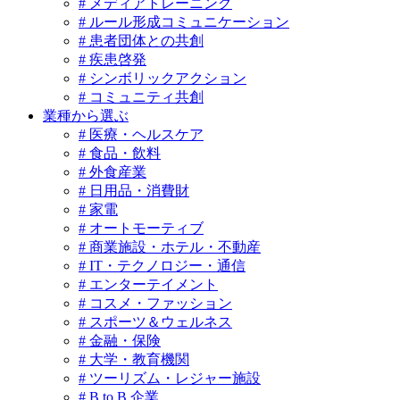
# メディアトレーニング
# ルール形成コミュニケーション
# 患者団体との共創
# 疾患啓発
# シンボリックアクション
# コミュニティ共創
業種から選ぶ
# 医療・ヘルスケア
# 食品・飲料
# 外食産業
# 日用品・消費財
# 家電
# オートモーティブ
# 商業施設・ホテル・不動産
# IT・テクノロジー・通信
# エンターテイメント
# コスメ・ファッション
# スポーツ＆ウェルネス
# 金融・保険
# 大学・教育機関
# ツーリズム・レジャー施設
# B to B 企業