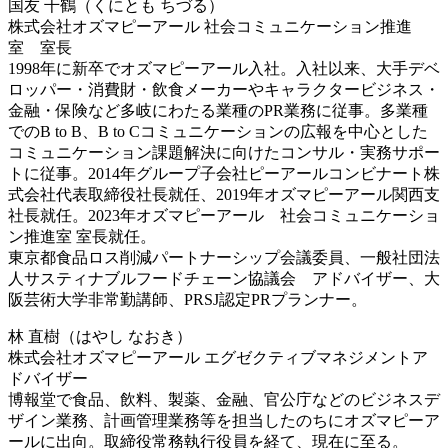
国友 千鶴（くにとも ちづる）
株式会社オズマピーアール 社会コミュニケーション推進
室 室長
1998年に新卒でオズマピーアール入社。入社以来、大手デベ
ロッパー・消費財・飲食メーカーやキャラクター​ビジネス・
金融・保険など多岐にわたる業種のPR業務に従事。多業種
でのB to B、B to Cコミュニケーションの​広報を中心とした
コミュニケーション課題解決に向けたコンサル・実務サポー
トに従事。2014年グループ子会社​ピーアールコンビナート株
式会社代表取締役社長就任、2019年オズマピーアール関西支
社長就任。2023年​オズマピーアール 社会コミュニケーショ
ン推進室 室長就任。​
東京都食品ロス削減パートナーシップ会議委員、一般社団法
人サスティナブルフードチェーン協議会 アドバイザー、大
阪芸術大学非常勤講師、PRSJ認定PRプランナー。
林 直樹（はやし なおき）
株式会社オズマピーアール エグゼクティブマネジメントア
ドバイザー
博報堂で食品、飲料、製薬、金融、官公庁などのビジネスデ
ザイン業務、計画管理業務等を担当したのちにオズマピーア
ールに出向。取締役常務執行役員を経て、現在に至る。