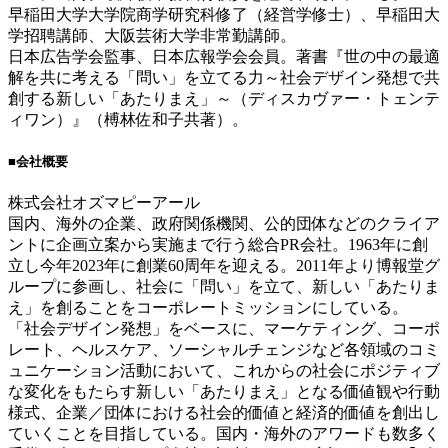
早稲田大学大学院商学研究科修了（経営学修士）、早稲田大
学招聘講師、大阪芸術大学非常勤講師。
日本広告学会監事、日本広報学会会員。著書『世の中の最適
解を共に考える「問い」を立てる力～社会デザイン発想で共
創する新しい「あたりまえ」～（ディスカヴァー・トェンテ
ィワン）』（榑林佐和子共著）。
■会社概要
株式会社オズマピーアール
国内、海外の企業、政府関係機関、公的団体などのクライア
ントに企画立案から実施まで行う総合PR会社。1963年に創
立し今年2023年に創業60周年を迎える。2011年より博報堂グ
ループに参画し、社会に「問い」を立て、新しい「あたりま
え」を創ることをコーポレートミッションにしている。
「社会デザイン発想」をベースに、マーケティング、コーポ
レート、ヘルスケア、ソーシャルチェンジなど各領域のコミ
ュニケーション活動において、これからの社会にポジティブ
な変化をもたらす新しい「あたりまえ」となる価値観や行動
様式、企業／団体における社会的価値と経済的価値を創出し
ていくことを目指している。国内・海外のアワードも数多く