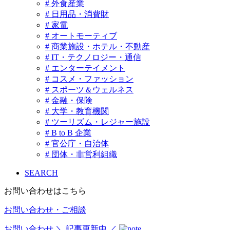
# 外食産業
# 日用品・消費財
# 家電
# オートモーティブ
# 商業施設・ホテル・不動産
# IT・テクノロジー・通信
# エンターテイメント
# コスメ・ファッション
# スポーツ＆ウェルネス
# 金融・保険
# 大学・教育機関
# ツーリズム・レジャー施設
# B to B 企業
# 官公庁・自治体
# 団体・非営利組織
SEARCH
お問い合わせはこちら
お問い合わせ・ご相談
お問い合わせ
＼ 記事更新中 ／