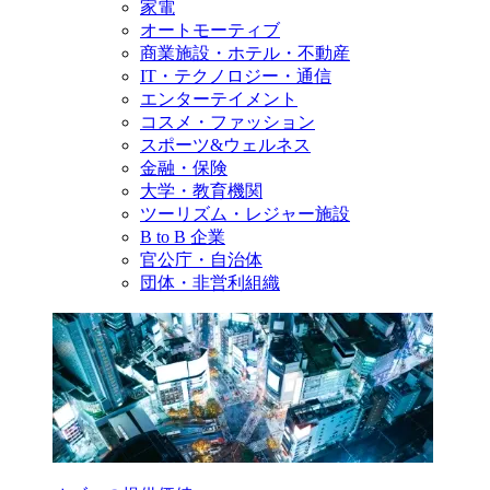
家電
オートモーティブ
商業施設・ホテル・不動産
IT・テクノロジー・通信
エンターテイメント
コスメ・ファッション
スポーツ&ウェルネス
金融・保険
大学・教育機関
ツーリズム・レジャー施設
B to B 企業
官公庁・自治体
団体・非営利組織