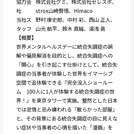
協力会
株式会社グミ、株式会社セレスポ、
社
strox山崎賢悟、Himaco
当社ス
野村 康史郎、中村 彩、西山 正人、
タッフ
山元 航平、鈴木 真綸、湯浅 眞
【概要】
世界メンタルヘルスデーに統合失調症の誤
解や偏見解消を目的とし、統合失調症への
「関心」を引き起こす仕掛けとして、統合失
調症の当事者が体験した世界をイマーシブ
空間で追体験できる『完全没入ショールー
ム 100人に1人が体験する統合失調症の世
界！』を東京タワーで実施。整然とした日本
では怠惰と忌み嫌われる「散らかった部屋」
と、その背景にある統合失調症の目に見えな
い症状や当事者の心情を描いた「漫画」を