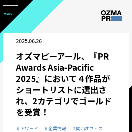
メ
ニ
本
MENU
ュ
文
ー
株
を
へ
開
式
2025.06.26
閉
ス
すべて
会
キ
オズマピーアール、『PR
社
ッ
アワード
オ
Awards Asia-Pacific
プ
ズ
2025』において４作品が
マ
企業情報
ショートリストに選出さ
ピ
ー
れ、2カテゴリでゴールド
採用関連情報
ア
を受賞！
ー
ウズ研
ル
＃アワード
＃企業情報
＃関西オフィス