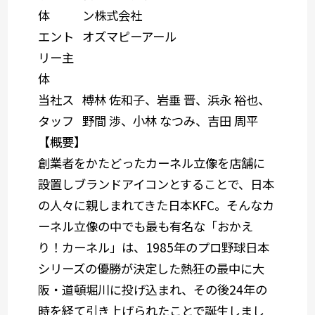
体
ン株式会社
エント
オズマピーアール
リー主
体
当社ス
榑林 佐和子、岩垂 晋、浜永 裕也、
タッフ
野間 渉、小林 なつみ、吉田 周平
【概要】
創業者をかたどったカーネル立像を店舗に
設置しブランドアイコンとすることで、日本
の人々に親しまれてきた日本KFC。そんなカ
ーネル立像の中でも最も有名な「おかえ
り！カーネル」は、1985年のプロ野球日本
シリーズの優勝が決定した熱狂の最中に大
阪・道頓堀川に投げ込まれ、その後24年の
時を経て引き上げられたことで誕生しまし