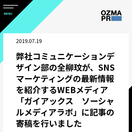
メ
ニ
本
MENU
ュ
文
ー
株
を
へ
開
式
2019.07.19
閉
ス
すべて
会
キ
弊社コミュニケーションデ
社
ッ
アワード
オ
ザイン部の全柳玟が、SNS
プ
ズ
マーケティングの最新情報
マ
企業情報
を紹介するWEBメディア
ピ
ー
「ガイアックス ソーシャ
採用関連情報
ア
ルメディアラボ」に記事の
ー
ウズ研
寄稿を行いました
ル