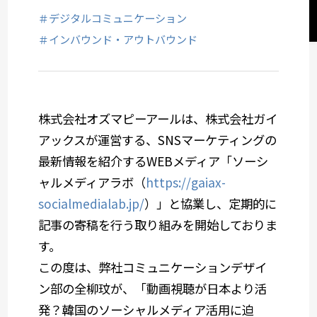
サステナビリティコミュニケーション
＃デジタルコミュニケーション
＃インバウンド・アウトバウンド
関西オフィス
社会デザイン発想
株式会社オズマピーアールは、株式会社ガイ
アックスが運営する、SNSマーケティングの
サービスメニューから選ぶ
最新情報を紹介するWEBメディア「ソーシ
ャルメディアラボ（
https://gaiax-
業種から選ぶ
socialmedialab.jp/
）」と協業し、定期的に
記事の寄稿を行う取り組みを開始しておりま
す。
この度は、弊社コミュニケーションデザイ
ン部の全柳玟が、「動画視聴が日本より活
発？韓国のソーシャルメディア活用に迫