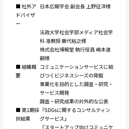
■ 社外ア
日本広報学会 副会長 上野征洋様
ドバイザ
ー
法政大学社会学部メディア社会学
科 准教授 藤代裕之様
株式会社博報堂 執行役員 嶋本達
嗣様
■ 組織概
コミュニケーションサービスに結
要
びつくビジネスシーズの発掘
事業化を目的とした調査・研究・
サービス開発
調査・研究成果の対外的な公表
■ 第1期採
『
SDGs
に関するコンサルティン
択結果
グサービス』
『スタートアップ向けコミュニケ