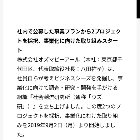
サステナビリティコミュニケーション
関西オフィス
社内で公募した事業プランから2プロジェク
トを採択、事業化に向けた取り組みスター
社会デザイン発想
ト
株式会社オズマピーアール（本社：東京都千
サービスメニューから選ぶ
代田区、代表取締役社長：八田祥孝）は、
社員自らが考えビジネスシーズを発掘し、事
業種から選ぶ
業化に向けて調査・研究・開発を手がける
組織『社会潮流研究所（通称「ウズ
研」）』を立ち上げました。この度2つのプ
ロジェクトを採択、事業化にむけた取り組
みを2019年9月2日（月）より開始しまし
た。