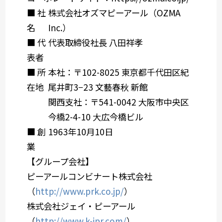
■ 社
株式会社オズマピーアール（OZMA
名
Inc.）
■ 代
代表取締役社長 八田祥孝
表者
■ 所
本社：〒
102-8025
東京都千代田区紀
在地
尾井町
3−23
文藝春秋 新館
関西支社：〒
541-0042
大阪市中央区
今橋
2-4-10
大広今橋ビル
■ 創
1963年10月10日
業
【グループ会社】
ピーアールコンビナート株式会社
（
http://www.prk.co.jp/
）
株式会社ジェイ・ピーアール
（
http://www.k-jpr.com/
）