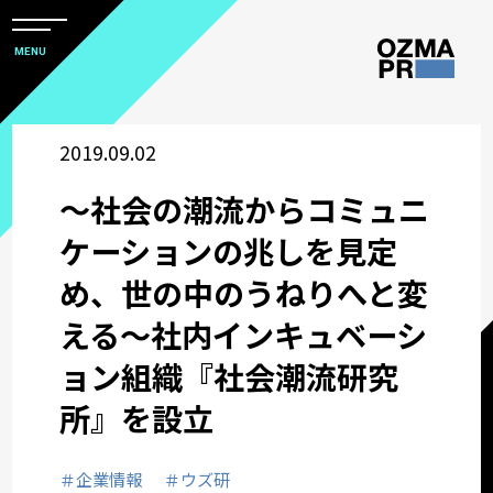
メ
ニ
本
MENU
ュ
文
ー
株
を
へ
開
式
2019.09.02
閉
ス
すべて
会
キ
～社会の潮流からコミュニ
社
ッ
アワード
オ
ケーションの兆しを見定
プ
ズ
め、世の中のうねりへと変
マ
企業情報
える～社内インキュベーシ
ピ
ー
ョン組織『社会潮流研究
採用関連情報
ア
所』を設立
ー
ウズ研
ル
＃企業情報
＃ウズ研