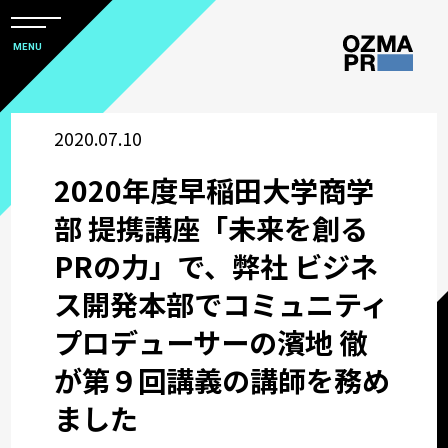
メ
ニ
本
MENU
ュ
文
ー
株
を
へ
開
式
2020.07.10
閉
ス
すべて
会
キ
2020年度早稲田大学商学
社
ッ
アワード
オ
部 提携講座「未来を創る
プ
ズ
PRの力」で、弊社 ビジネ
マ
企業情報
ス開発本部でコミュニティ
ピ
ー
プロデューサーの濱地 徹
採用関連情報
ア
が第９回講義の講師を務め
ー
ウズ研
ました
ル