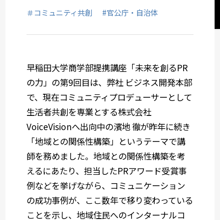
サステナビリティコミュニケーション
＃コミュニティ共創
#官公庁・自治体
関西オフィス
早稲田大学商学部提携講座「未来を創る
PR
社会デザイン発想
の力」の第
9
回目は、弊社 ビジネス開発本部
で、現在コミュニティプロデューサーとして
サービスメニューから選ぶ
生活者共創を専業とする株式会社
VoiceVision
へ出向中の濱地 徹が昨年に続き
業種から選ぶ
「地域との関係性構築」というテーマで講
師を務めました。地域との関係性構築を考
えるにあたり、担当した
PR
アワード受賞事
例などを挙げながら、コミュニケーション
の成功事例が、ここ数年で移り変わっている
ことを示し、地域住民へのインターナルコ