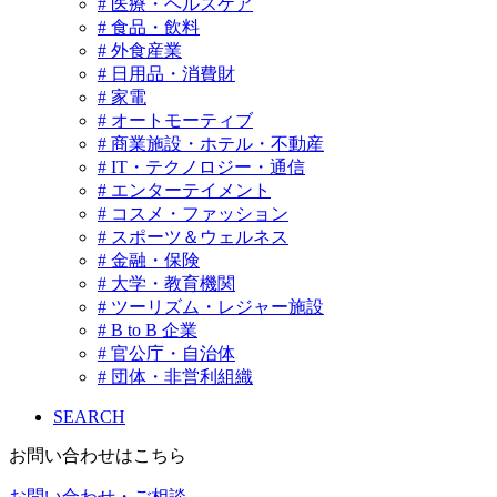
# 医療・ヘルスケア
# 食品・飲料
# 外食産業
# 日用品・消費財
# 家電
# オートモーティブ
# 商業施設・ホテル・不動産
# IT・テクノロジー・通信
# エンターテイメント
# コスメ・ファッション
# スポーツ＆ウェルネス
# 金融・保険
# 大学・教育機関
# ツーリズム・レジャー施設
# B to B 企業
# 官公庁・自治体
# 団体・非営利組織
SEARCH
お問い合わせはこちら
お問い合わせ・ご相談