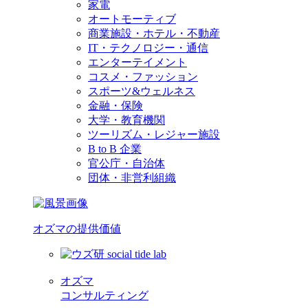
家電
オートモーティブ
商業施設・ホテル・不動産
IT・テクノロジー・通信
エンターテイメント
コスメ・ファッション
スポーツ&ウェルネス
金融・保険
大学・教育機関
ツーリズム・レジャー施設
B to B 企業
官公庁・自治体
団体・非営利組織
オズマの提供価値
オズマ
コンサルティング