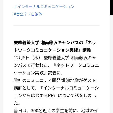
サステナビリティコミュニケーション
＃インターナルコミュニケーション
#官公庁・自治体
関西オフィス
社会デザイン発想
慶應義塾大学 湘南藤沢キャンパスの『ネッ
トワークコミュニケーション実践』講義
サービスメニューから選ぶ
12月5日（木） 慶應義塾大学 湘南藤沢キャ
ンパスで行われた、『ネットワークコミュニ
業種から選ぶ
ケーション実践』講義に、
弊社のコミュニティ開発部 濱地徹がゲスト
講師として、『インターナルコミュニケーシ
ョンからはじめる
PR
』について話をしまし
た。
当日は、
300
名近くの学生を前に、地域のイ