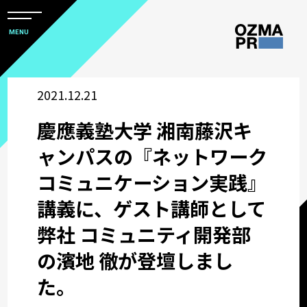
メ
ニ
本
MENU
ュ
文
ー
株
を
へ
開
式
2021.12.21
閉
ス
すべて
会
キ
慶應義塾大学 湘南藤沢キ
社
ッ
アワード
オ
ャンパスの『ネットワーク
プ
ズ
コミュニケーション実践』
マ
企業情報
講義に、ゲスト講師として
ピ
ー
弊社 コミュニティ開発部
採用関連情報
ア
の濱地 徹が登壇しまし
ー
ウズ研
た。
ル