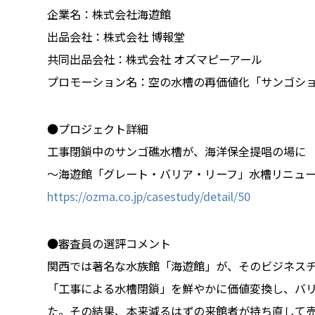
企業名：株式会社海遊館
出品会社：株式会社 博報堂
共同出品会社：株式会社 オズマピーアール
プロモーション名：空の水槽の再価値化「サンゴシ
●プロジェクト詳細
工事閉鎖中のサンゴ礁水槽が、海洋保全提唱の場に
～海遊館「グレート・バリア・リーフ」水槽リニュ
https://ozma.co.jp/casestudy/detail/50
●審査員の選評コメント
関西では著名な水族館「海遊館」が、そのビジネス
「工事による水槽閉鎖」を鮮やかに価値変換し、バ
た。その結果、本来減るはずの来館者が持ち直して