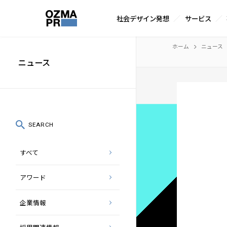
サ
社会デザイン発想
サービス
イ
株
ト
本
ホーム
ニュース
式
内
文
ニュース
会
メ
へ
社
ニ
ス
オ
ュ
キ
ズ
ー
ッ
SEARCH
マ
プ
すべて
ピ
ー
アワード
ア
ー
企業情報
ル