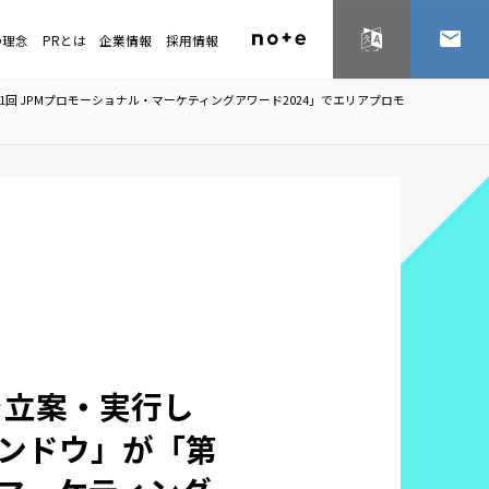
の理念
PRとは
企業情報
採用情報
English
お問い
回 JPMプロモーショナル・マーケティングアワード2024」でエリアプロモ
を立案・実行し
ンドウ」が「第