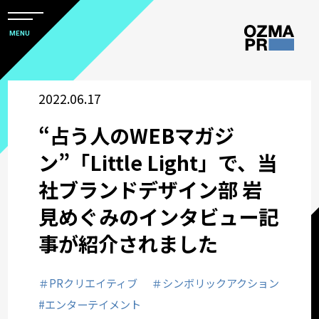
メ
ニ
本
MENU
ュ
文
ー
株
を
へ
開
式
2022.06.17
閉
ス
すべて
会
キ
“占う人のWEBマガジ
社
ッ
アワード
オ
ン”「Little Light」で、当
プ
ズ
社ブランドデザイン部 岩
マ
企業情報
見めぐみのインタビュー記
ピ
ー
事が紹介されました
採用関連情報
ア
ー
＃PRクリエイティブ
＃シンボリックアクション
ウズ研
ル
#エンターテイメント