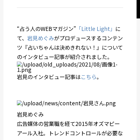
サステナビリティコミュニケーション
関西オフィス
“占う人のWEBマガジン”
「Little Light」
に
て、
岩見めぐみ
がプロデュースするコンテン
社会デザイン発想
ツ『占いちゃんは決めきれない！』について
のインタビュー記事が紹介されました。
サービスメニューから選ぶ
岩見のインタビュー記事は
こちら
。
業種から選ぶ
岩見めぐみ
広告媒体の営業職を経て2015年オズマピー
アール入社。トレンドコントロールが必要な